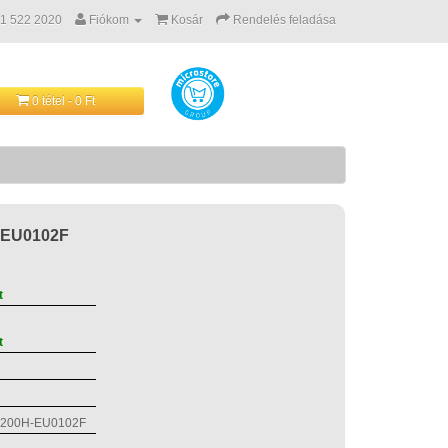
 1 522 2020
Fiókom
Kosár
Rendelés feladása
0 tétel - 0 Ft
-EU0102F
t
t
200H-EU0102F