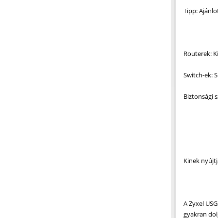
Tipp: Ajánl
Routerek: Ki
Switch-ek: 
Biztonsági 
Kinek nyúj
A Zyxel USG
gyakran dol