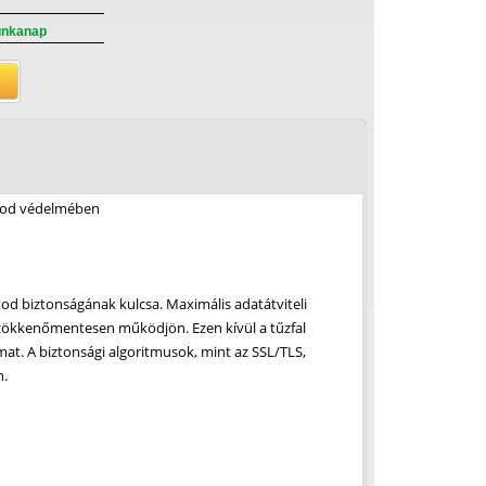
unkanap
atod védelmében
d biztonságának kulcsa. Maximális adatátviteli
 zökkenőmentesen működjön. Ezen kívül a tűzfal
at. A biztonsági algoritmusok, mint az SSL/TLS,
n.