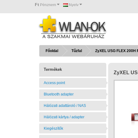
Ft
Pénznem
Nyelv
Főoldal
Tűzfal
ZyXEL USG FLEX 200H Fir
Termékek
ZyXEL USG
Access point
Bluetooth adapter
Hálózati adattároló / NAS
Hálózati kártya / adapter
Kiegészítők