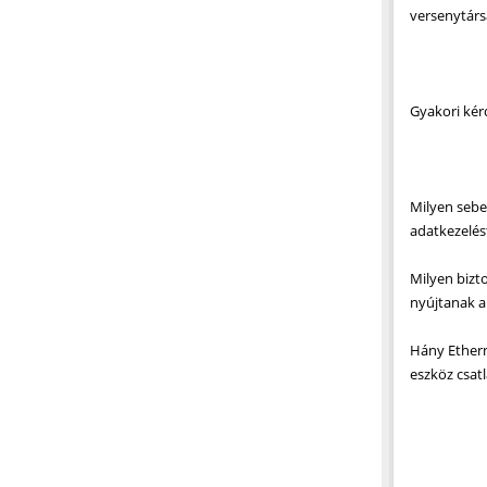
versenytárs
Gyakori kér
Milyen sebe
adatkezelést
Milyen bizt
nyújtanak a
Hány Ethern
eszköz csat