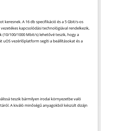
t keresnek. A 16 db specifikáció és a 5 Gbit/s-os
l vezetékes kapcsolódási technológiával rendelkezik,
k (10/100/1000 Mbit/s) lehetővé teszik, hogy a
OS vezérlőplatform segíti a beállításokat és a
issá teszik bármilyen irodai környezetbe való
otáról. A kiváló minőségű anyagokból készült dizájn