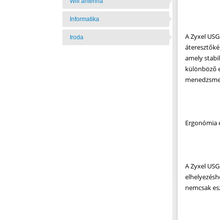
Wifi antenna
Informatika
A Zyxel USGF
Iroda
áteresztőké
amely stabi
különböző e
menedzsment
Ergonómia é
A Zyxel USG
elhelyezésh
nemcsak esz