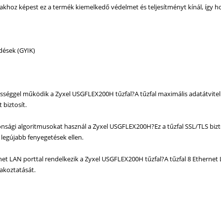
akhoz képest ez a termék kiemelkedő védelmet és teljesítményt kínál, így 
dések (GYIK)
sséggel működik a Zyxel USGFLEX200H tűzfal?A tűzfal maximális adatátvitel
 biztosít.
onsági algoritmusokat használ a Zyxel USGFLEX200H?Ez a tűzfal SSL/TLS biz
 legújabb fenyegetések ellen.
et LAN porttal rendelkezik a Zyxel USGFLEX200H tűzfal?A tűzfal 8 Ethernet L
lakoztatását.