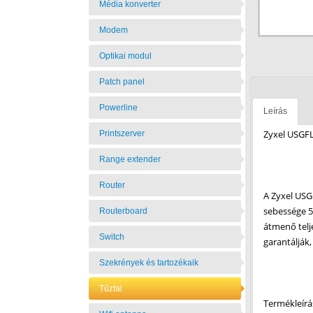
Média konverter
Modem
Optikai modul
Patch panel
Powerline
Leírás
Zyxel USGFL
Printszerver
Range extender
Router
A Zyxel USG
sebessége 5
Routerboard
átmenő telj
Switch
garantálják
Szekrények és tartozékaik
Tűzfal
Termékleírá