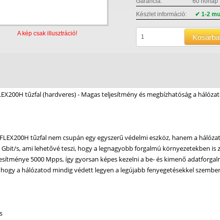
Garancia:
60 hónap
Készlet információ:
✔ 1-2 m
A kép csak illusztráció!
Kosárba
EX200H tűzfal (hardveres) - Magas teljesítmény és megbízhatóság a hálóz
FLEX200H tűzfal nem csupán egy egyszerű védelmi eszköz, hanem a hálózato
 Gbit/s, ami lehetővé teszi, hogy a legnagyobb forgalmú környezetekben is
esítménye 5000 Mpps, így gyorsan képes kezelni a be- és kimenő adatforgalm
, hogy a hálózatod mindig védett legyen a legújabb fenyegetésekkel szembe
s