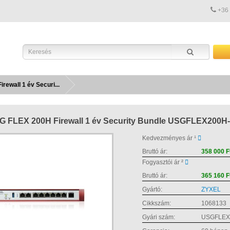
+36
ewall 1 év Securi...
 FLEX 200H Firewall 1 év Security Bundle USGFLEX200H
Kedvezményes ár ¹
Bruttó ár:
358 000 F
Fogyasztói ár ²
Bruttó ár:
365 160 F
Gyártó:
ZYXEL
Cikkszám:
1068133
Gyári szám:
USGFLEX