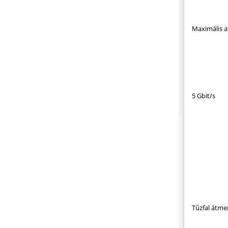
Maximális a
5 Gbit/s
Tűzfal átme