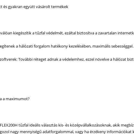
ott és gyakran együtt vásárolt termékek
válóan kiegészítik a tűzfal védelmét, ezáltal biztosítva a zavartalan internet
Segítenek a hálózati forgalom hatékony kezelésében, maximális sebességgel.
szoftverek: További réteget adnak a védelemhez, ezzel növelve a hálózat biz
tja a maximumot?
FLEX200H tűzfal ideális választás kis- és középvállalkozásoknak, akik megb
gozol nagy mennyiségű adatforgalommal, vagy ha érzékeny információkat keze