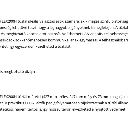
LEX200H tűzfal ideális választás azok számára, akik magas szintű biztonságo
pesség lehetővé teszi, hogy a legnagyobb igényeknek is megfeleljen. A tűzfa
l és megbízható kapcsolatot biztosít. Az Ethernet LAN adatátviteli sebessége
szközök zökkenőmentesen kommunikáljanak egymással. A felhasználóbarát u
et, így egyszerűen kezelheted a tűzfalat.
s megbízható dizájn
FLEX200H tűzfal méretei (427 mm széles, 247 mm mély és 73 mm magas) ideál
ez. A praktikus LED-kijelzők pedig folyamatosan tájékoztatnak a tűzfal állap
tétikus, hanem tartós is, így hosszú távon élvezheted a nyújtott védelmet.