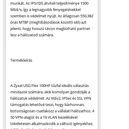
munkát. Az IPS/IDS átviteli teljesítménye 1500
Mbit/s, így a legnagyobb fenyegetésekkel
szemben is védelmet nyújt. Az átlagosan 550,382
órás MTBF (meghibásodások közötti idő) azt
jelenti, hogy hosszú távon megbízható partner
lesz a hálózatod számára.
Termékleírás
A Zyxel USG Flex 100HP tűzfal ideális választás
mindazok számára, akik komolyan gondolják a
hálózatuk védelmét. Az IKEv2, IPSec és SSL VPN
támogatás lehetővé teszi, hogy bárhonnan,
biztonságosan csatlakozz a vállalati hálózathoz. A
50 VPN-alagút és a 16 VLAN kezelésével
tökéletesen alkalmazkodik a változó igényekhez.