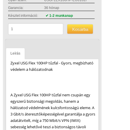
Gyári szám:
USGFLEX100HP-EU0102F
Garancia:
36 hónap
Készlet információ:
✔ 1-2 munkanap
Kosárba
Leírás
Zyxel USG Flex 100HP tűzfal - Gyors, megbízható
védelem a hálózatodnak
A Zyxel USG Flex 100HP tűzfal nem csupán egy
egyszerű biztonsági megoldás, hanem a
hálózatod védelmének kulcsfontosságú eleme. A
3 Gbit/s áteresztőképességével garantálja a gyors
adatátvitelt, míg a 750 Mbit/s VPN (IMIX)
sebesség lehetővé teszi a biztonságos távoli