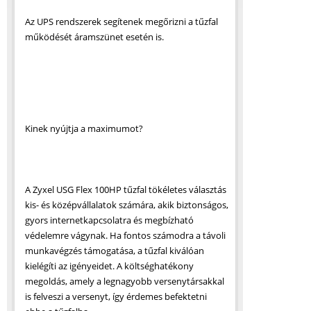
Az UPS rendszerek segítenek megőrizni a tűzfal
működését áramszünet esetén is.
Kinek nyújtja a maximumot?
A Zyxel USG Flex 100HP tűzfal tökéletes választás
kis- és középvállalatok számára, akik biztonságos,
gyors internetkapcsolatra és megbízható
védelemre vágynak. Ha fontos számodra a távoli
munkavégzés támogatása, a tűzfal kiválóan
kielégíti az igényeidet. A költséghatékony
megoldás, amely a legnagyobb versenytársakkal
is felveszi a versenyt, így érdemes befektetni