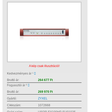
A kép csak illusztráció!
Kedvezményes ár ¹
Bruttó ár:
264 677 Ft
Fogyasztói ár ²
Bruttó ár:
269 970 Ft
Gyártó:
ZYXEL
Cikkszám:
1072668