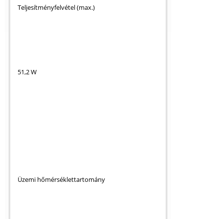
Teljesítményfelvétel (max.)
51,2 W
Üzemi hőmérséklettartomány