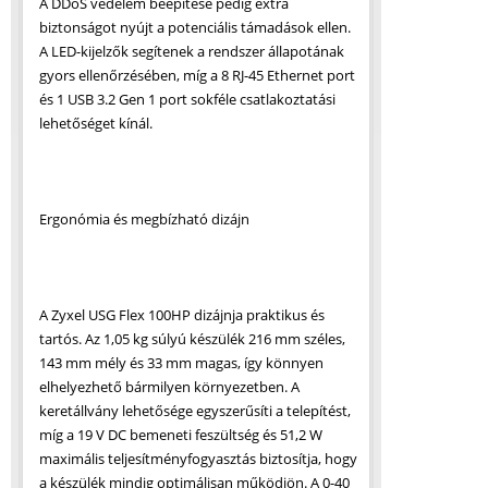
A DDoS védelem beépítése pedig extra
biztonságot nyújt a potenciális támadások ellen.
A LED-kijelzők segítenek a rendszer állapotának
gyors ellenőrzésében, míg a 8 RJ-45 Ethernet port
és 1 USB 3.2 Gen 1 port sokféle csatlakoztatási
lehetőséget kínál.
Ergonómia és megbízható dizájn
A Zyxel USG Flex 100HP dizájnja praktikus és
tartós. Az 1,05 kg súlyú készülék 216 mm széles,
143 mm mély és 33 mm magas, így könnyen
elhelyezhető bármilyen környezetben. A
keretállvány lehetősége egyszerűsíti a telepítést,
míg a 19 V DC bemeneti feszültség és 51,2 W
maximális teljesítményfogyasztás biztosítja, hogy
a készülék mindig optimálisan működjön. A 0-40