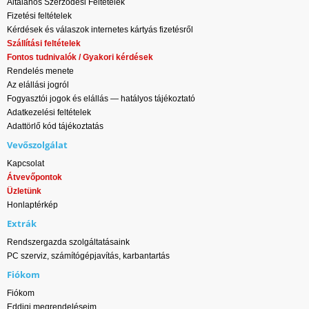
Általános Szerződési Feltételek
Fizetési feltételek
Kérdések és válaszok internetes kártyás fizetésről
Szállítási feltételek
Fontos tudnivalók / Gyakori kérdések
Rendelés menete
Az elállási jogról
Fogyasztói jogok és elállás — hatályos tájékoztató
Adatkezelési feltételek
Adattörlő kód tájékoztatás
Vevőszolgálat
Kapcsolat
Átvevőpontok
Üzletünk
Honlaptérkép
Extrák
Rendszergazda szolgáltatásaink
PC szerviz, számítógépjavítás, karbantartás
Fiókom
Fiókom
Eddigi megrendeléseim