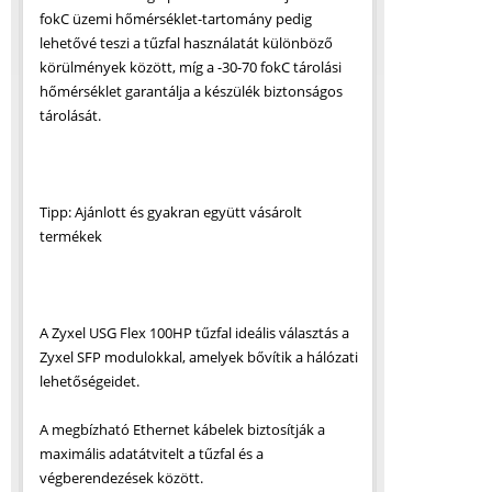
fokC üzemi hőmérséklet-tartomány pedig
lehetővé teszi a tűzfal használatát különböző
körülmények között, míg a -30-70 fokC tárolási
hőmérséklet garantálja a készülék biztonságos
tárolását.
Tipp: Ajánlott és gyakran együtt vásárolt
termékek
A Zyxel USG Flex 100HP tűzfal ideális választás a
Zyxel SFP modulokkal, amelyek bővítik a hálózati
lehetőségeidet.
A megbízható Ethernet kábelek biztosítják a
maximális adatátvitelt a tűzfal és a
végberendezések között.