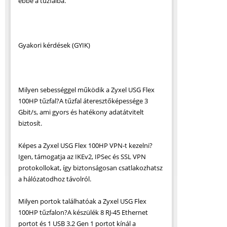
ebbe a tűzfalba.
Gyakori kérdések (GYIK)
Milyen sebességgel működik a Zyxel USG Flex
100HP tűzfal?A tűzfal áteresztőképessége 3
Gbit/s, ami gyors és hatékony adatátvitelt
biztosít.
Képes a Zyxel USG Flex 100HP VPN-t kezelni?
Igen, támogatja az IKEv2, IPSec és SSL VPN
protokollokat, így biztonságosan csatlakozhatsz
a hálózatodhoz távolról.
Milyen portok találhatóak a Zyxel USG Flex
100HP tűzfalon?A készülék 8 RJ-45 Ethernet
portot és 1 USB 3.2 Gen 1 portot kínál a