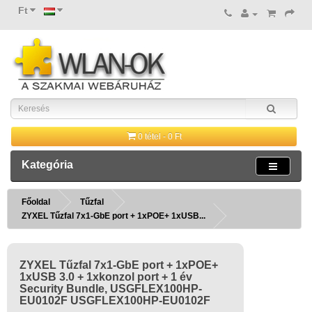
Ft
0 tétel - 0 Ft
Kategória
Főoldal
Tűzfal
ZYXEL Tűzfal 7x1-GbE port + 1xPOE+ 1xUSB...
ZYXEL Tűzfal 7x1-GbE port + 1xPOE+
1xUSB 3.0 + 1xkonzol port + 1 év
Security Bundle, USGFLEX100HP-
EU0102F USGFLEX100HP-EU0102F