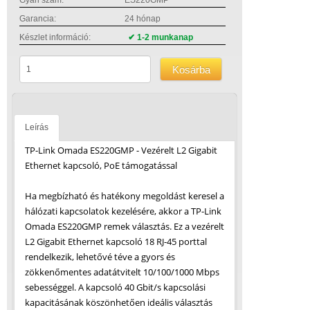
Gyári szám:
ES220GMP
Garancia:
24 hónap
Készlet információ:
✔ 1-2 munkanap
Kosárba
Leírás
TP-Link Omada ES220GMP - Vezérelt L2 Gigabit
Ethernet kapcsoló, PoE támogatással
Ha megbízható és hatékony megoldást keresel a
hálózati kapcsolatok kezelésére, akkor a TP-Link
Omada ES220GMP remek választás. Ez a vezérelt
L2 Gigabit Ethernet kapcsoló 18 RJ-45 porttal
rendelkezik, lehetővé téve a gyors és
zökkenőmentes adatátvitelt 10/100/1000 Mbps
sebességgel. A kapcsoló 40 Gbit/s kapcsolási
kapacitásának köszönhetően ideális választás