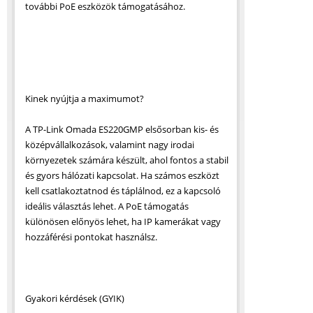
további PoE eszközök támogatásához.
Kinek nyújtja a maximumot?
A TP-Link Omada ES220GMP elsősorban kis- és
középvállalkozások, valamint nagy irodai
környezetek számára készült, ahol fontos a stabil
és gyors hálózati kapcsolat. Ha számos eszközt
kell csatlakoztatnod és táplálnod, ez a kapcsoló
ideális választás lehet. A PoE támogatás
különösen előnyös lehet, ha IP kamerákat vagy
hozzáférési pontokat használsz.
Gyakori kérdések (GYIK)