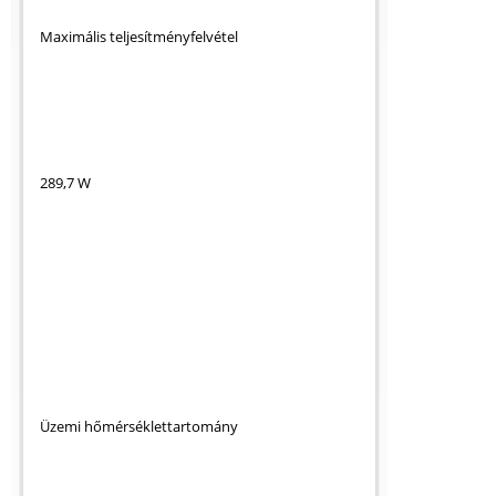
Maximális teljesítményfelvétel
289,7 W
Üzemi hőmérséklettartomány