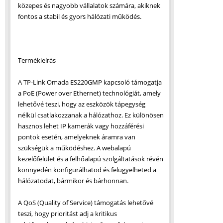
közepes és nagyobb vállalatok számára, akiknek
fontos a stabil és gyors hálózati működés.
Termékleírás
A TP-Link Omada ES220GMP kapcsoló támogatja
a PoE (Power over Ethernet) technológiát, amely
lehetővé teszi, hogy az eszközök tápegység
nélkül csatlakozzanak a hálózathoz. Ez különösen
hasznos lehet IP kamerák vagy hozzáférési
pontok esetén, amelyeknek áramra van
szükségük a működéshez. A webalapú
kezelőfelület és a felhőalapú szolgáltatások révén
könnyedén konfigurálhatod és felügyelheted a
hálózatodat, bármikor és bárhonnan.
A QoS (Quality of Service) támogatás lehetővé
teszi, hogy prioritást adj a kritikus