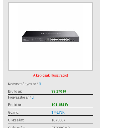
A kép csak illusztráció!
Kedvezményes ár ¹
Bruttó ár:
99 170 Ft
Fogyasztói ár ²
Bruttó ár:
101 154 Ft
Gyártó:
TP-LINK
Cikkszám:
1075807