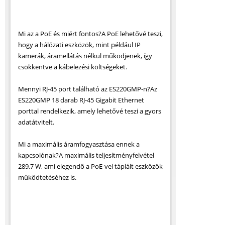
Mi az a PoE és miért fontos?A PoE lehetővé teszi,
hogy a hálózati eszközök, mint például IP
kamerák, áramellátás nélkül működjenek, így
csökkentve a kábelezési költségeket.
Mennyi RJ-45 port található az ES220GMP-n?Az
ES220GMP 18 darab RJ-45 Gigabit Ethernet
porttal rendelkezik, amely lehetővé teszi a gyors
adatátvitelt.
Mi a maximális áramfogyasztása ennek a
kapcsolónak?A maximális teljesítményfelvétel
289,7 W, ami elegendő a PoE-vel táplált eszközök
működtetéséhez is.