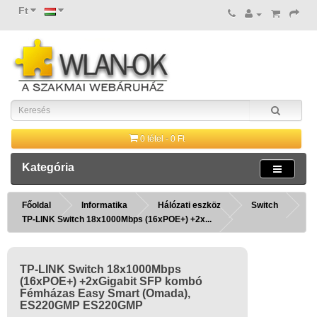
Ft
0 tétel - 0 Ft
Kategória
Főoldal
Informatika
Hálózati eszköz
Switch
TP-LINK Switch 18x1000Mbps (16xPOE+) +2x...
TP-LINK Switch 18x1000Mbps
(16xPOE+) +2xGigabit SFP kombó
Fémházas Easy Smart (Omada),
ES220GMP ES220GMP