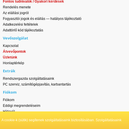
Fontos tudnivalók / Gyakori kérdések
Rendelés menete
Az elállási jogról
Fogyasztói jogok és elállás — hatályos tájékoztató
Adatkezelési feltételek
Adattörlő kód tájékoztatás
Vevőszolgálat
Kapcsolat
Átvevőpontok
Üzletünk
Honlaptérkép
Extrák
Rendszergazda szolgáltatásaink
PC szerviz, számítógépjavítás, karbantartás
Fiókom
Fiókom
Eddigi megrendeléseim
Hírlevél
A cookie-k (sütik) segítenek szolgáltatásaink biztosításában. Szolgáltatásaink
Wlan-ok.hu - DS ONLINE NETWORK Kft. © Minden jog fenntartva | 2011-2026