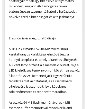
adatforgalomnak, így biztosítva a folyamatos
működést, míg a VLAN támogatás révén
biztonságosan szegmentálhatod a hálózatodat,
növelve ezzel a biztonságot és a teljesítményt.
Ergonómia és megbízható dizájn
A TP-Link Omada ES220GMP fekete színű,
keretállványos kialakítása lehetővé teszi a
könnyű telepítést és a helytakarékos elhelyezést.
A 2 ventilátor biztosítja a megfelelő hűtést, míg a
LED kijelzők segítenek nyomon követni az eszköz
állapotát. Az AC bemeneti jack egyszerűsíti a
tápellátás csatlakoztatását, és a csatlakozók
elhelyezése is átgondolt, így a kábelezés
zökkenőmentes és rendezett maradhat.
Az eszköz 64 MB flash memóriával és 4 MB
csomag buffer memóriával rendelkezik, ami