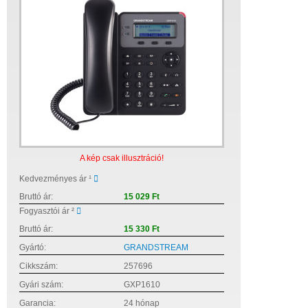
A kép csak illusztráció!
Kedvezményes ár ¹
Bruttó ár:
15 029 Ft
Fogyasztói ár ²
Bruttó ár:
15 330 Ft
Gyártó:
GRANDSTREAM
Cikkszám:
257696
Gyári szám:
GXP1610
Garancia:
24 hónap