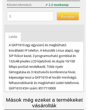
Készlet információ:
✔ 1-2 munkanap
Kosárba
Leírás
A GXP1610 egy egyszerű és megbízható
kisvállalati IP telefon. A készülék Linux alapú, egy
SIP fiókot kezel, 3 programozható gombbal és
132x48 pixeles LCD kijelzővel, és dupla 10/100
Mbps porttal rendelkezik. Több nyelv
támogatása és 3 résztvevős konferencia hívás
képessége teszi a GXP1610-et kiváló minőségű,
felhasználóbarát és megbízható üzleti telefonná.
GXP1610 KSH szám: 8517110000
Mások még ezeket a termékeket
vásárolták