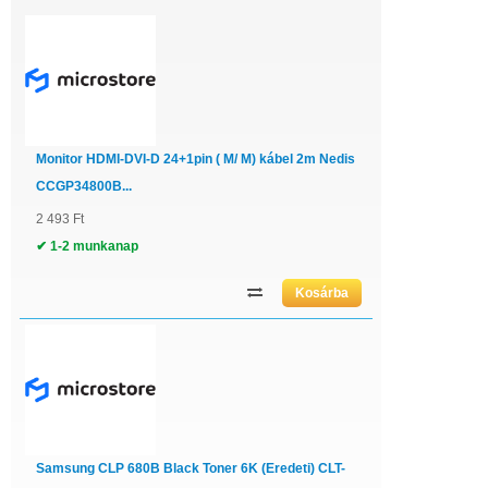
Monitor HDMI-DVI-D 24+1pin ( M/ M) kábel 2m Nedis
CCGP34800B...
2 493 Ft
✔ 1-2 munkanap
Samsung CLP 680B Black Toner 6K (Eredeti) CLT-