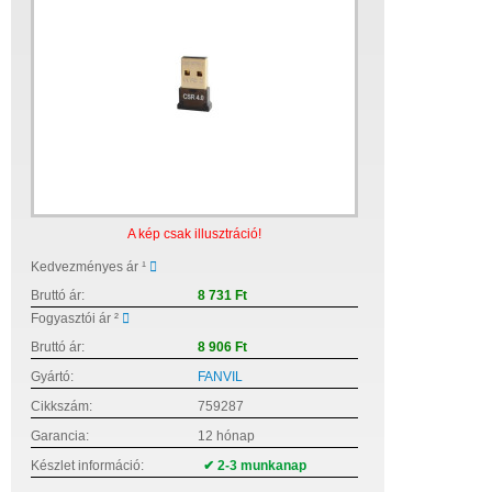
A kép csak illusztráció!
Kedvezményes ár ¹
Bruttó ár:
8 731 Ft
Fogyasztói ár ²
Bruttó ár:
8 906 Ft
Gyártó:
FANVIL
Cikkszám:
759287
Garancia:
12 hónap
Készlet információ:
✔ 2-3 munkanap