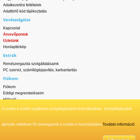
Adatkezelési feltételek
Adattörlő kód tájékoztatás
Vevőszolgálat
Kapcsolat
Átvevőpontok
Üzletünk
Honlaptérkép
Extrák
Rendszergazda szolgáltatásaink
PC szerviz, számítógépjavítás, karbantartás
Fiókom
Fiókom
Eddigi megrendeléseim
Hírlevél
A cookie-k (sütik) segítenek szolgáltatásaink biztosításában. Szolgáltatásaink
Wlan-ok.hu - DS ONLINE NETWORK Kft. © Minden jog fenntartva | 2011-2026
igénybe vételével Ön beleegyezik a cookie-k használatába.
További információ
¹ Kedvezményes ár: Készpénzes, utánvételes és átutalásos fizetés esetén
érvényes, kizárólag a webáruházban leadott rendeléseknél
² Fogyasztói ár: Bankkártyás fizetés esetén; illetve értékesítőinken keresztül