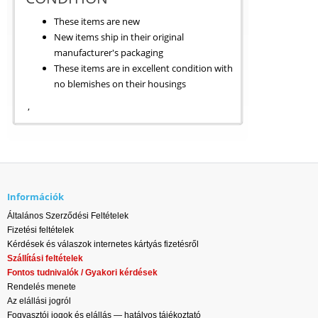
These items are new
New items ship in their original
manufacturer's packaging
These items are in excellent condition with
no blemishes on their housings
,
Információk
Általános Szerződési Feltételek
Fizetési feltételek
Kérdések és válaszok internetes kártyás fizetésről
Szállítási feltételek
Fontos tudnivalók / Gyakori kérdések
Rendelés menete
Az elállási jogról
Fogyasztói jogok és elállás — hatályos tájékoztató