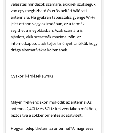
választás mindazok számára, akiknek szükségük
van egy megbízható és erős beltéri hálózati
antennára. Ha gyakran tapasztalsz gyenge Wi-Fi
jelet otthon vagy az irodában, ez a termék
segíthet a megoldásban. Azok számára is
ajánlott, akik szeretnék maximalizálni az
internetkapcsolatuk teljesítményét, anélkül, hogy
drága alternatívákra költenének.
Gyakori kérdések (GYIK)
Milyen frekvenciákon működik az antenna?Az
antenna 2,4GHz és 5GHz frekvenciákon működik,
biztosítva a zökkenőmentes adatátvitelt.
Hogyan telepíthetem az antennát?A mágneses