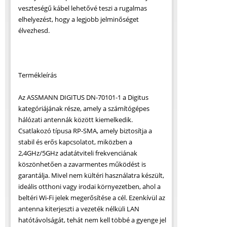
veszteségű kábel lehetővé teszi a rugalmas
elhelyezést, hogy a legjobb jelminőséget
élvezhesd.
Termékleírás
Az ASSMANN DIGITUS DN-70101-1 a Digitus
kategóriájának része, amely a számítógépes
hálózati antennák között kiemelkedik.
Csatlakozó típusa RP-SMA, amely biztosítja a
stabil és erős kapcsolatot, miközben a
2,4GHz/5GHz adatátviteli frekvenciának
köszönhetően a zavarmentes működést is
garantálja. Mivel nem kültéri használatra készült,
ideális otthoni vagy irodai környezetben, ahol a
beltéri Wi-Fi jelek megerősítése a cél. Ezenkívül az
antenna kiterjeszti a vezeték nélküli LAN
hatótávolságát, tehát nem kell többé a gyenge jel