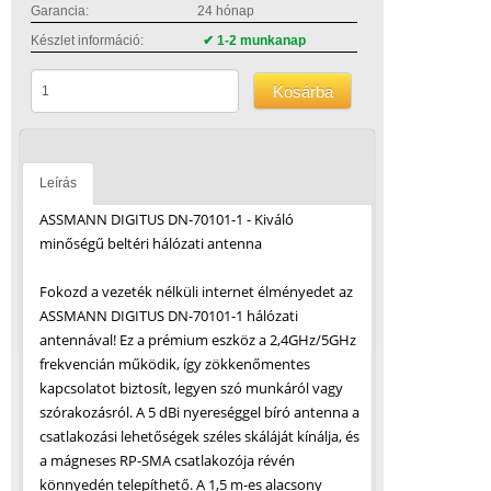
Garancia:
24 hónap
Készlet információ:
✔ 1-2 munkanap
Kosárba
Leírás
ASSMANN DIGITUS DN-70101-1 - Kiváló
minőségű beltéri hálózati antenna
Fokozd a vezeték nélküli internet élményedet az
ASSMANN DIGITUS DN-70101-1 hálózati
antennával! Ez a prémium eszköz a 2,4GHz/5GHz
frekvencián működik, így zökkenőmentes
kapcsolatot biztosít, legyen szó munkáról vagy
szórakozásról. A 5 dBi nyereséggel bíró antenna a
csatlakozási lehetőségek széles skáláját kínálja, és
a mágneses RP-SMA csatlakozója révén
könnyedén telepíthető. A 1,5 m-es alacsony