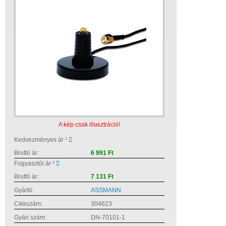
A kép csak illusztráció!
Kedvezményes ár ¹
Bruttó ár:
6 991 Ft
Fogyasztói ár ²
Bruttó ár:
7 131 Ft
Gyártó:
ASSMANN
Cikkszám:
304623
Gyári szám:
DN-70101-1