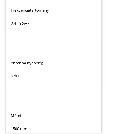
Frekvenciatartomány
2.4 - 5 GHz
Antenna nyereség
5 dBi
Méret
1500 mm