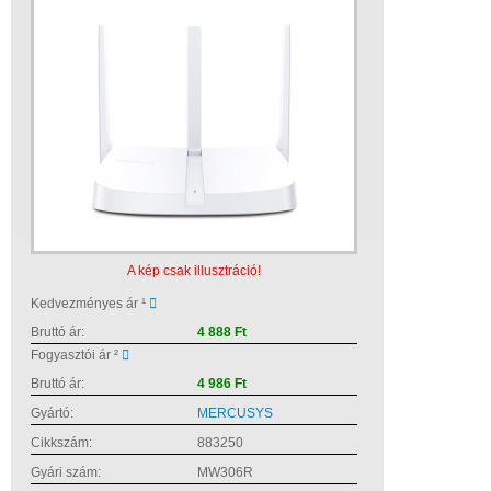
A kép csak illusztráció!
Kedvezményes ár ¹
Bruttó ár:
4 888 Ft
Fogyasztói ár ²
Bruttó ár:
4 986 Ft
Gyártó:
MERCUSYS
Cikkszám:
883250
Gyári szám:
MW306R