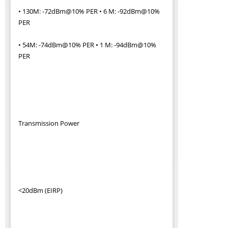
• 130M: -72dBm@10% PER • 6 M: -92dBm@10%
PER
• 54M: -74dBm@10% PER • 1 M: -94dBm@10%
PER
Transmission Power
<20dBm (EIRP)