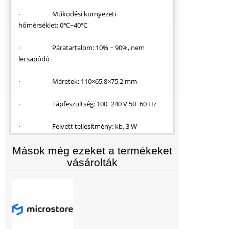
· Működési környezeti
hőmérséklet: 0℃~40℃
· Páratartalom: 10% ~ 90%, nem
lecsapódó
· Méretek: 110×65,8×75,2 mm
· Tápfeszültség: 100~240 V 50~60 Hz
· Felvett teljesítmény: kb. 3 W
Mások még ezeket a termékeket
vásárolták