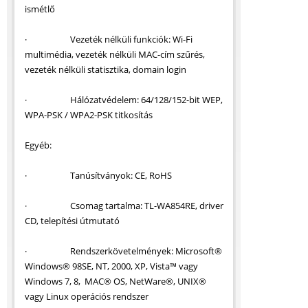
ismétlő
· Vezeték nélküli funkciók: Wi-Fi
multimédia, vezeték nélküli MAC-cím szűrés,
vezeték nélküli statisztika, domain login
· Hálózatvédelem: 64/128/152-bit WEP,
WPA-PSK / WPA2-PSK titkosítás
Egyéb:
· Tanúsítványok: CE, RoHS
· Csomag tartalma: TL-WA854RE, driver
CD, telepítési útmutató
· Rendszerkövetelmények: Microsoft®
Windows® 98SE, NT, 2000, XP, Vista™ vagy
Windows 7, 8, MAC® OS, NetWare®, UNIX®
vagy Linux operációs rendszer