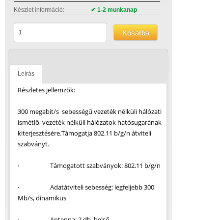
Készlet információ:
✔ 1-2 munkanap
Kosárba
Leírás
Részletes jellemzők:
300 megabit/s sebességű vezeték nélküli hálózati
ismétlő, vezeték nélküli hálózatok hatósugarának
kiterjesztésére.Támogatja 802.11 b/g/n átviteli
szabványt.
· Támogatott szabványok: 802.11 b/g/n
· Adatátviteli sebesség: legfeljebb 300
Mb/s, dinamikus
· Antenna: 2 db, belső