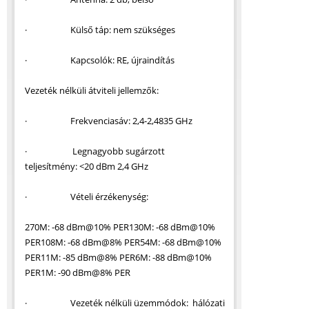
· Külső táp: nem szükséges
· Kapcsolók: RE, újraindítás
Vezeték nélküli átviteli jellemzők:
· Frekvenciasáv: 2,4-2,4835 GHz
· Legnagyobb sugárzott
teljesítmény: <20 dBm 2,4 GHz
· Vételi érzékenység:
270M: -68 dBm@10% PER130M: -68 dBm@10%
PER108M: -68 dBm@8% PER54M: -68 dBm@10%
PER11M: -85 dBm@8% PER6M: -88 dBm@10%
PER1M: -90 dBm@8% PER
· Vezeték nélküli üzemmódok: hálózati