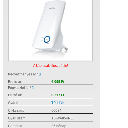
A kép csak illusztráció!
Kedvezményes ár ¹
Bruttó ár:
6 095 Ft
Fogyasztói ár ²
Bruttó ár:
6 217 Ft
Gyártó:
TP-LINK
Cikkszám:
60084
Gyári szám:
TL-WA854RE
Garancia:
36 hónap