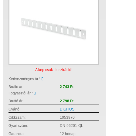
A kép csak illusztráció!
Kedvezményes ár ¹
Bruttó ár:
2 743 Ft
Fogyasztói ár ²
Bruttó ár:
2 798 Ft
Gyártó:
DIGITUS
Cikkszám:
1053970
Gyári szám:
DN-96201-QL
Garancia:
12 hónap