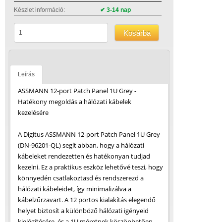
Készlet információ:
✔ 3-14 nap
Kosárba
Leírás
ASSMANN 12-port Patch Panel 1U Grey -
Hatékony megoldás a hálózati kábelek
kezelésére
A Digitus ASSMANN 12-port Patch Panel 1U Grey
(DN-96201-QL) segít abban, hogy a hálózati
kábeleket rendezetten és hatékonyan tudjad
kezelni. Ez a praktikus eszköz lehetővé teszi, hogy
könnyedén csatlakoztasd és rendszerezd a
hálózati kábeleidet, így minimalizálva a
kábelzűrzavart. A 12 portos kialakítás elegendő
helyet biztosít a különböző hálózati igényeid
kielégítésére, és a 1U méretnek köszönhetően