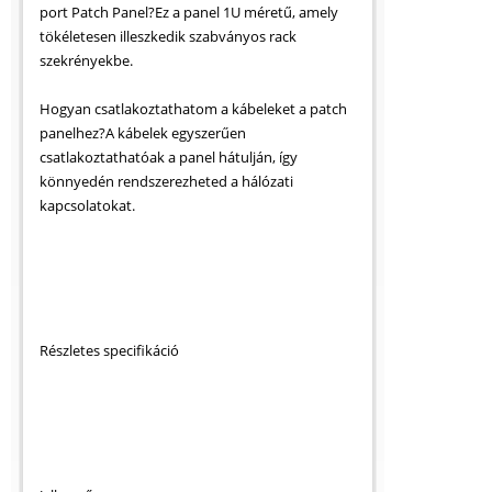
port Patch Panel?Ez a panel 1U méretű, amely
tökéletesen illeszkedik szabványos rack
szekrényekbe.
Hogyan csatlakoztathatom a kábeleket a patch
panelhez?A kábelek egyszerűen
csatlakoztathatóak a panel hátulján, így
könnyedén rendszerezheted a hálózati
kapcsolatokat.
Részletes specifikáció