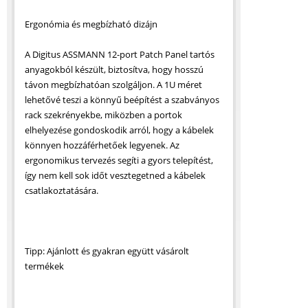
Ergonómia és megbízható dizájn
A Digitus ASSMANN 12-port Patch Panel tartós
anyagokból készült, biztosítva, hogy hosszú
távon megbízhatóan szolgáljon. A 1U méret
lehetővé teszi a könnyű beépítést a szabványos
rack szekrényekbe, miközben a portok
elhelyezése gondoskodik arról, hogy a kábelek
könnyen hozzáférhetőek legyenek. Az
ergonomikus tervezés segíti a gyors telepítést,
így nem kell sok időt vesztegetned a kábelek
csatlakoztatására.
Tipp: Ajánlott és gyakran együtt vásárolt
termékek