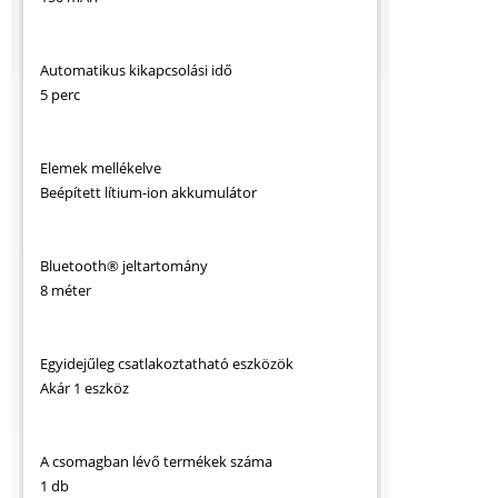
Automatikus kikapcsolási idő
5 perc
Elemek mellékelve
Beépített lítium-ion akkumulátor
Bluetooth® jeltartomány
8 méter
Egyidejűleg csatlakoztatható eszközök
Akár 1 eszköz
A csomagban lévő termékek száma
1 db