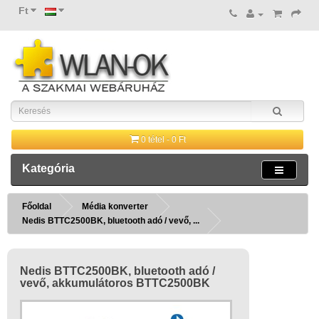
Ft
0 tétel - 0 Ft
Kategória
Főoldal
Média konverter
Nedis BTTC2500BK, bluetooth adó / vevő, ...
Nedis BTTC2500BK, bluetooth adó /
vevő, akkumulátoros BTTC2500BK