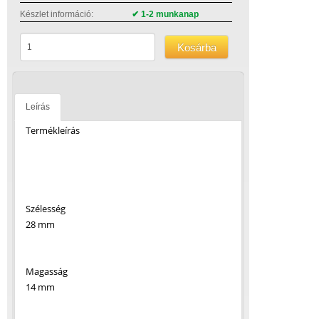
Készlet információ:
✔ 1-2 munkanap
Kosárba
Leírás
Termékleírás
Szélesség
28 mm
Magasság
14 mm