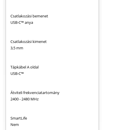
Csatlakozási bemenet
USB-C™ anya
Csatlakozási kimenet
3,5 mm
Tápkábel A oldal
USB-C™
Átviteli frekvenciatartomány
2400 - 2480 MHz
SmartLife
Nem