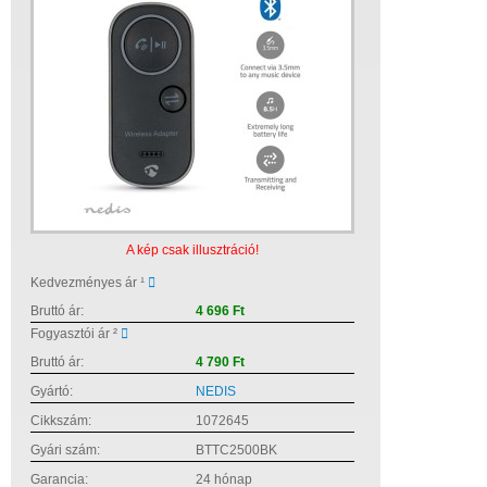
A kép csak illusztráció!
Kedvezményes ár ¹
Bruttó ár:
4 696 Ft
Fogyasztói ár ²
Bruttó ár:
4 790 Ft
Gyártó:
NEDIS
Cikkszám:
1072645
Gyári szám:
BTTC2500BK
Garancia:
24 hónap