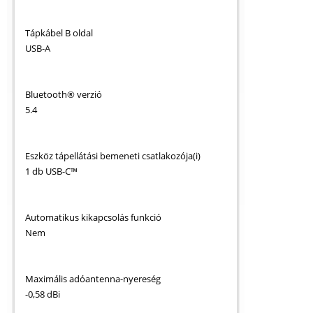
Tápkábel B oldal
USB-A
Bluetooth® verzió
5.4
Eszköz tápellátási bemeneti csatlakozója(i)
1 db USB-C™
Automatikus kikapcsolás funkció
Nem
Maximális adóantenna-nyereség
-0,58 dBi