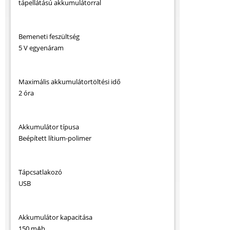
tápellátású akkumulátorral
Bemeneti feszültség
5 V egyenáram
Maximális akkumulátortöltési idő
2 óra
Akkumulátor típusa
Beépített lítium-polimer
Tápcsatlakozó
USB
Akkumulátor kapacitása
150 mAh