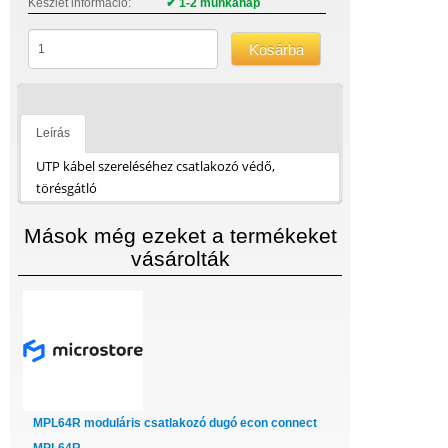
Készlet információ:
✔ 1-2 munkanap
Kosárba
Leírás
UTP kábel szereléséhez csatlakozó védő,
törésgátló
Mások még ezeket a termékeket
vásárolták
MPL64R moduláris csatlakozó dugó econ connect