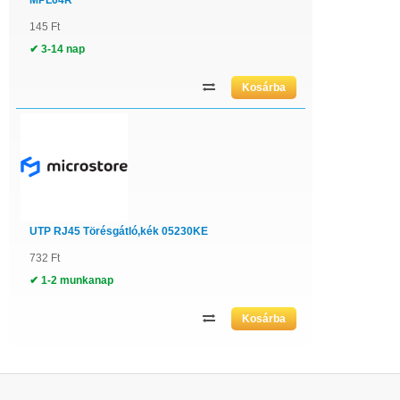
MPL64R
145 Ft
✔ 3-14 nap
UTP RJ45 Törésgátló,kék 05230KE
732 Ft
✔ 1-2 munkanap