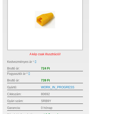
A kép csak illusztráció!
Kedvezményes ár ¹
Bruttó ár:
724 Ft
Fogyasztói ár ²
Bruttó ár:
739 Ft
Gyártó:
WORK_IN_PROGRESS
Cikkszám:
80692
Gyári szám:
SRB9Y
Garancia:
0 hónap