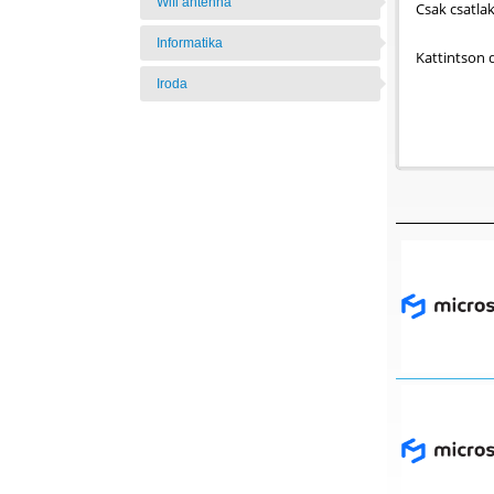
Wifi antenna
Csak csatla
Informatika
Kattintson 
Iroda