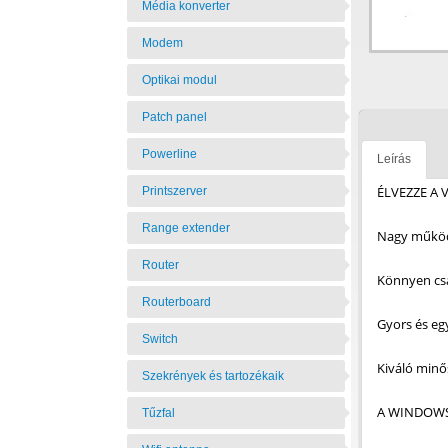
Média konverter
Modem
Optikai modul
Patch panel
Powerline
Leírás
ÉLVEZZE A
Printszerver
Range extender
Nagy működ
Router
Könnyen csa
Routerboard
Gyors és eg
Switch
Kiváló minő
Szekrények és tartozékaik
A WINDOWS
Tűzfal