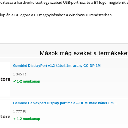
koztassa a hardverkulcsot egy szabad USB-porthoz, és a BT logó megjelenik 
duplán a BT logóra a BT megnyitásához a Windows 10 rendszerben.
Mások még ezeket a termékeket
Gembird DisplayPort v1.2 kábel, 1m, arany CC-DP-1M
1 345 Ft
✔ 1-2 munkanap
Gembird Cablexpert Display port male -- HDMI male kábel 1 m ...
1 777 Ft
✔ 1-2 munkanap