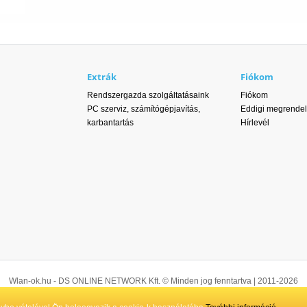
Extrák
Fiókom
Rendszergazda szolgáltatásaink
Fiókom
PC szerviz, számítógépjavítás,
Eddigi megrende
karbantartás
Hírlevél
Wlan-ok.hu - DS ONLINE NETWORK Kft. © Minden jog fenntartva | 2011-2026
énzes, utánvételes és átutalásos fizetés esetén érvényes, kizárólag a webáruház