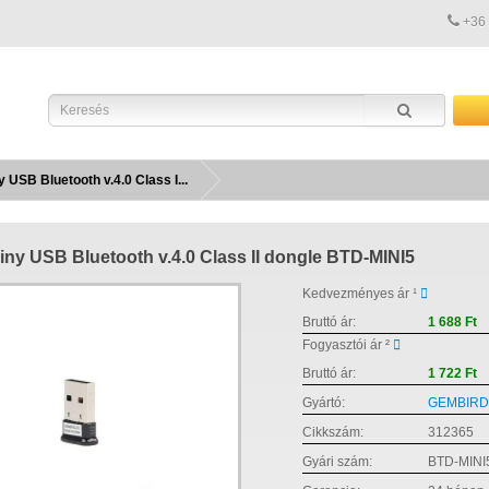
+36
 USB Bluetooth v.4.0 Class I...
iny USB Bluetooth v.4.0 Class II dongle BTD-MINI5
Kedvezményes ár ¹
Bruttó ár:
1 688 Ft
Fogyasztói ár ²
Bruttó ár:
1 722 Ft
Gyártó:
GEMBIRD
Cikkszám:
312365
Gyári szám:
BTD-MINI