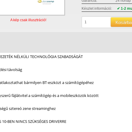
Garancia:
24 hónap
Készlet információ:
✔ 1-2 m
A kép csak illusztráció!
Kosárba
 VEZETÉK NÉLKÜLI TECHNOLÓGIA SZABADSÁGÁT
ési távolság
tlakoztathat bármilyen BT-eszközt a számítógépéhez
yszerű fájlátvitel a számítógép és a mobileszközök között
ségű sztereó zene streaminghez
 10-BEN NINCS SZÜKSÉGES DRIVERRE