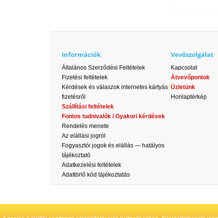
Információk
Vevőszolgálat
Általános Szerződési Feltételek
Kapcsolat
Fizetési feltételek
Átvevőpontok
Kérdések és válaszok internetes kártyás
Üzletünk
fizetésről
Honlaptérkép
Szállítási feltételek
Fontos tudnivalók / Gyakori kérdések
Rendelés menete
Az elállási jogról
Fogyasztói jogok és elállás — hatályos
tájékoztató
Adatkezelési feltételek
Adattörlő kód tájékoztatás
¹ Kedvezményes ár: Készp