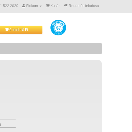
 1 522 2020
Fiókom
Kosár
Rendelés feladása
0 tétel - 0 Ft
5