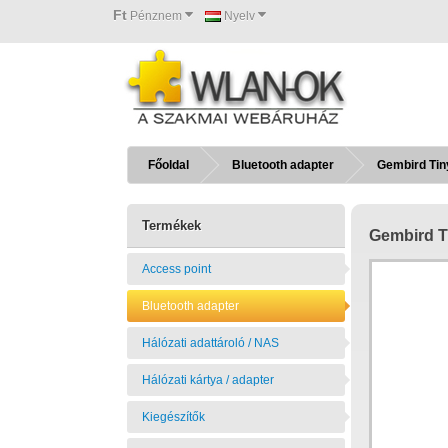
Ft
Pénznem
Nyelv
Főoldal
Bluetooth adapter
Gembird Tiny
Termékek
Gembird T
Access point
Bluetooth adapter
Hálózati adattároló / NAS
Hálózati kártya / adapter
Kiegészítők