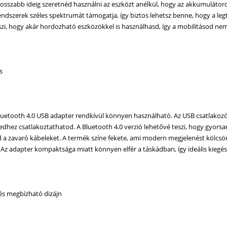
hosszabb ideig szeretnéd használni az eszközt anélkül, hogy az akkumulátor
endszerek széles spektrumát támogatja, így biztos lehetsz benne, hogy a le
szi, hogy akár hordozható eszközökkel is használhasd, így a mobilitásod nem
s
Bluetooth 4.0 USB adapter rendkívül könnyen használható. Az USB csatlakozó
dhez csatlakoztathatod. A Bluetooth 4.0 verzió lehetővé teszi, hogy gyorsan
ed a zavaró kábeleket. A termék színe fekete, ami modern megjelenést kölcs
s. Az adapter kompaktsága miatt könnyen elfér a táskádban, így ideális kieg
s megbízható dizájn