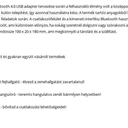
etooth 4.0 USB adapter tervezése során a felhasználói élmény volt a közép
külön telepítést, így azonnal használatra kész. A termék tartós anyagokból 
eladatok során. A csatlakozófelület és a kimeneti interfész Bluetooth haszná
ót, ami különösen előnyös, ha sokáig szeretnél dolgozni vagy szórakozni a
ndössze 100 x 20 x 180 mm, ami megkönnyíti a tárolást és a szállítást.
ott és gyakran együtt vásárolt termékek
i fejhallgató - élvezd a zenehallgatást zavartalanul!
angszóró - teremts hangulatos zenét bármilyen helyzetben!
- bővítsd a csatlakozási lehetőségeidet!