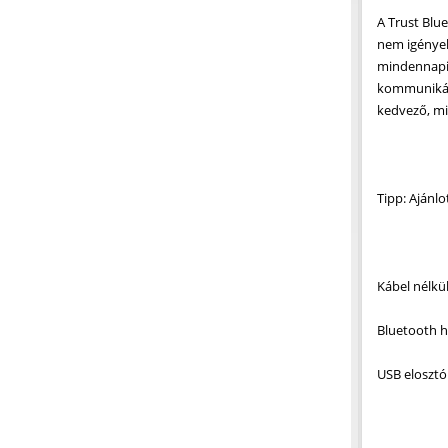
A Trust Blu
nem igényel 
mindennapi f
kommunikáci
kedvező, mi
Tipp: Ajánl
Kábel nélkül
Bluetooth h
USB elosztó 