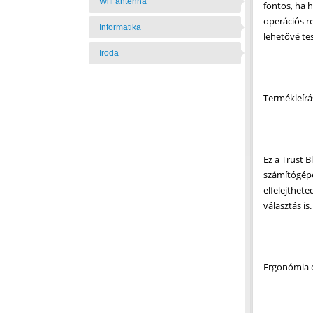
Wifi antenna
fontos, ha 
operációs r
Informatika
lehetővé te
Iroda
Termékleírá
Ez a Trust 
számítógépe
elfelejthet
választás i
Ergonómia é