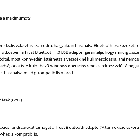
tja a maximumot?
er ideális választás számodra, ha gyakran használsz Bluetooth-eszközöket, l
r útközben, a Trust Bluetooth 4.0 USB adapter garantálja, hogy mindig öss
jlódtál, most könnyedén áttérhetsz a vezeték nélküli megoldásra, ami nemcsa
dságodat is. A különböző Windows operációs rendszerekhez való támogatás 
t használsz, mindig kompatibilis marad.
dések (GYIK)
ációs rendszereket támogat a Trust Bluetooth adapter?A termék széleskö
XP-hez is kompatibilis.