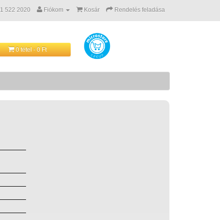
 1 522 2020
Fiókom
Kosár
Rendelés feladása
0 tétel - 0 Ft