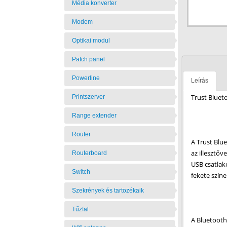
Média konverter
Modem
Optikai modul
Patch panel
Powerline
Leírás
Trust Bluet
Printszerver
Range extender
Router
A Trust Blu
az illesztő
Routerboard
USB csatlak
Switch
fekete szín
Szekrények és tartozékaik
Tűzfal
A Bluetooth 