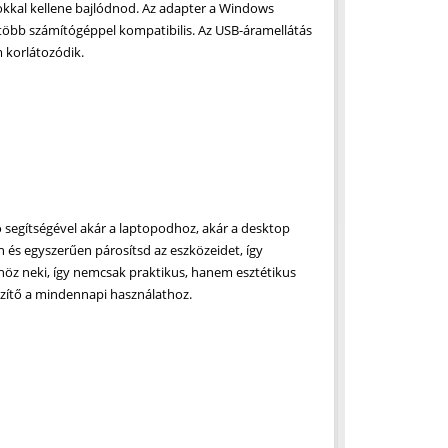
okkal kellene bajlódnod. Az adapter a Windows
gtöbb számítógéppel kompatibilis. Az USB-áramellátás
 korlátozódik.
 segítségével akár a laptopodhoz, akár a desktop
 és egyszerűen párosítsd az eszközeidet, így
önöz neki, így nemcsak praktikus, hanem esztétikus
észítő a mindennapi használathoz.