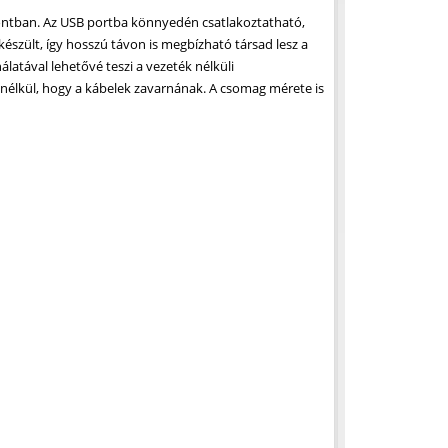
pontban. Az USB portba könnyedén csatlakoztatható,
készült, így hosszú távon is megbízható társad lesz a
latával lehetővé teszi a vezeték nélküli
nélkül, hogy a kábelek zavarnának. A csomag mérete is