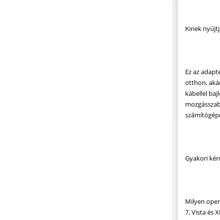
Kinek nyúj
Ez az adapt
otthon, aká
kábellel ba
mozgásszaba
számítógépe
Gyakori kér
Milyen oper
7, Vista és 