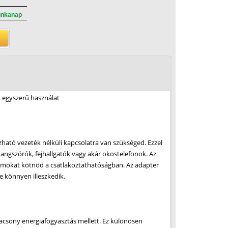
unkanap
, egyszerű használat
ható vezeték nélküli kapcsolatra van szükséged. Ezzel
angszórók, fejhallgatók vagy akár okostelefonok. Az
umokat kötnöd a csatlakoztathatóságban. Az adapter
e könnyen illeszkedik.
 alacsony energiafogyasztás mellett. Ez különösen