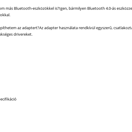
m más Bluetooth-eszközökkel is?Igen, bármilyen Bluetooth 4.0-ás eszközzel 
okkal.
píthetem az adaptert?Az adapter használata rendkívül egyszerű, csatlakozt
zükséges drivereket.
ecifikáció