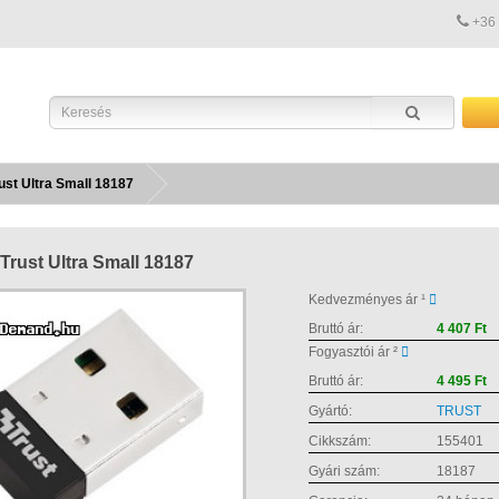
+36
ust Ultra Small 18187
Trust Ultra Small 18187
Kedvezményes ár ¹
Bruttó ár:
4 407 Ft
Fogyasztói ár ²
Bruttó ár:
4 495 Ft
Gyártó:
TRUST
Cikkszám:
155401
Gyári szám:
18187