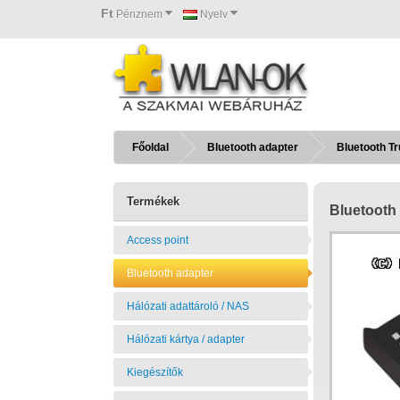
Ft
Pénznem
Nyelv
Főoldal
Bluetooth adapter
Bluetooth Tr
Termékek
Bluetooth 
Access point
Bluetooth adapter
Hálózati adattároló / NAS
Hálózati kártya / adapter
Kiegészítők