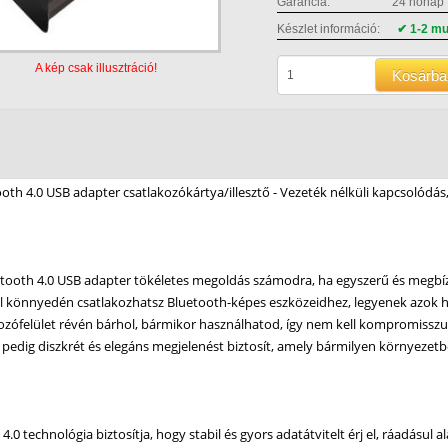
Garancia:
24 hónap
Készlet információ:
✔ 1-2 m
A kép csak illusztráció!
Kosárba
ooth 4.0 USB adapter csatlakozókártya/illesztő - Vezeték nélküli kapcsolódás
etooth 4.0 USB adapter tökéletes megoldás számodra, ha egyszerű és megbíz
vel könnyedén csatlakozhatsz Bluetooth-képes eszközeidhez, legyenek azok h
ozófelület révén bárhol, bármikor használhatod, így nem kell kompromissz
e pedig diszkrét és elegáns megjelenést biztosít, amely bármilyen környezetb
4.0 technológia biztosítja, hogy stabil és gyors adatátvitelt érj el, ráadásul