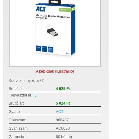
A kép csak illusztráció!
Kedvezményes ár ¹
Bruttó ár:
4 925 Ft
Fogyasztói ár ²
Bruttó ár:
5 024 Ft
Gyártó:
ACT
Cikkszám:
968487
Gyári szám:
AC6030
Garancia:
60 hónap