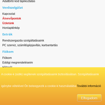
Adattörlő kód tájékoztatás
Vevőszolgálat
Kapcsolat
Átvevőpontok
Üzletünk
Honlaptérkép
Extrák
Rendszergazda szolgáltatásaink
PC szerviz, számítógépjavítás, karbantartás
Fiókom
Fiókom
Eddigi megrendeléseim
Hírlevél
A cookie-k (sütik) segítenek szolgáltatásaink biztosításában. Szolgáltatásaink
Wlan-ok.hu - DS ONLINE NETWORK Kft. © Minden jog fenntartva | 2011-2026
igénybe vételével Ön beleegyezik a cookie-k használatába.
További információ
¹ Kedvezményes ár: Készpénzes, utánvételes és átutalásos fizetés esetén
érvényes, kizárólag a webáruházban leadott rendeléseknél
² Fogyasztói ár: Bankkártyás fizetés esetén; illetve értékesítőinken keresztül
Elfogadom
telefonon, e-mailben és üzletünkben leadott webáruházas rendeléseknél