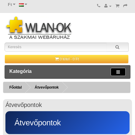
Ft
0 tétel - 0 Ft
Kategória
Főoldal
Átvevőpontok
Átvevőpontok
Átvevőpontok