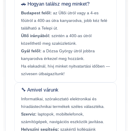
🚗 Hogyan találsz meg minket?
Budapest felől:
az Üllői útról vagy a 4-es
főútról a 400-as útra kanyarodva, jobb kéz felé
található a Telepi út.
Üllő irányából:
szintén a 400-as útról
közelíthető meg szaküzletünk.
Gyál felől:
a Dózsa György útról jobbra
kanyarodva érkezel meg hozzánk.
Ha elakadnál, hívj minket nyitvatartási időben —
szívesen útbaigazítunk!
🔧 Amivel várunk
Informatikai, szórakoztató elektronikai és
híradástechnikai termékek széles választéka.
Szerviz:
laptopok, mobiltelefonok,
számítógépek, navigációs eszközök javítása.
Helyszíni segítség:
szakértő kollégáink