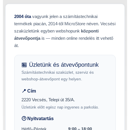
2004 óta
vagyunk jelen a számítástechnikai
termékek piacán, 2014-től MicroStore néven. Vecsési
szaküzletünk egyben webshopunk
központi
átvevőpontja
is — minden online rendelés itt vehető
át.
🏪 Üzletünk és átvevőpontunk
Számítástechnikai szaküzlet, szerviz és
webshop-átvevőpont egy helyen.
📍 Cím
2220 Vecsés, Telepi út 35/A.
Üzletünk előtt egész nap ingyenes a parkolás.
🕑 Nyitvatartás
Hétfő–Péntek
9:00 – 18:00