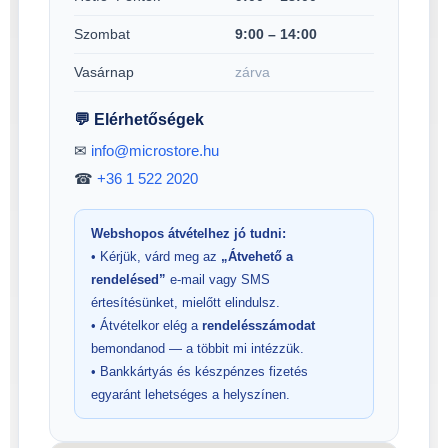
Szombat
9:00 – 14:00
Vasárnap
zárva
💬 Elérhetőségek
✉
info@microstore.hu
☎
+36 1 522 2020
Webshopos átvételhez jó tudni:
• Kérjük, várd meg az
„Átvehető a
rendelésed”
e-mail vagy SMS
értesítésünket, mielőtt elindulsz.
• Átvételkor elég a
rendelésszámodat
bemondanod — a többit mi intézzük.
• Bankkártyás és készpénzes fizetés
egyaránt lehetséges a helyszínen.