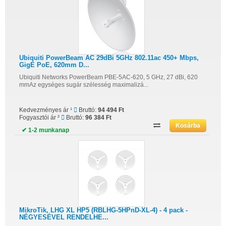
Ubiquiti PowerBeam AC 29dBi 5GHz 802.11ac 450+ Mbps,
GigE PoE, 620mm D...
Ubiquiti Networks PowerBeam PBE-5AC-620, 5 GHz, 27 dBi, 620
mmAz egységes sugár szélesség maximalizá...
Kedvezményes ár ¹
Bruttó:
94 494 Ft
Fogyasztói ár ²
Bruttó:
96 384 Ft
✔ 1-2 munkanap
MikroTik, LHG XL HP5 (RBLHG-5HPnD-XL-4) - 4 pack -
NÉGYESÉVEL RENDELHE...