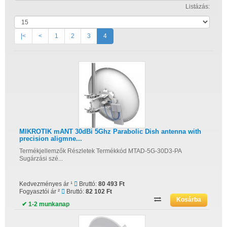
Listázás:
|<
<
1
2
3
4
MIKROTIK mANT 30dBi 5Ghz Parabolic Dish antenna with
precision aligmne...
Termékjellemzők Részletek Termékkód MTAD-5G-30D3-PA
Sugárzási szé...
Kedvezményes ár ¹
Bruttó:
80 493 Ft
Fogyasztói ár ²
Bruttó:
82 102 Ft
✔ 1-2 munkanap