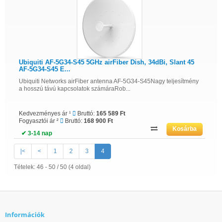
Ubiquiti AF-5G34-S45 5GHz airFiber Dish, 34dBi, Slant 45
AF-5G34-S45 E...
Ubiquiti Networks airFiber antenna AF-5G34-S45Nagy teljesítmény
a hosszú távú kapcsolatok számáraRob...
Kedvezményes ár ¹
Bruttó:
165 589 Ft
Fogyasztói ár ²
Bruttó:
168 900 Ft
✔ 3-14 nap
|<
<
1
2
3
4
Tételek: 46 - 50 / 50 (4 oldal)
Információk