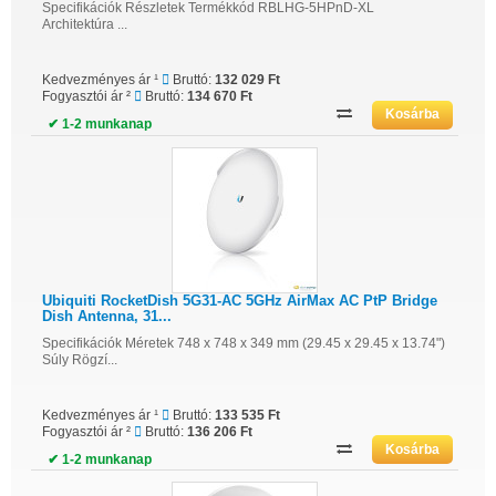
Specifikációk Részletek Termékkód RBLHG-5HPnD-XL
Architektúra ...
Kedvezményes ár ¹
Bruttó:
132 029 Ft
Fogyasztói ár ²
Bruttó:
134 670 Ft
✔ 1-2 munkanap
Ubiquiti RocketDish 5G31-AC 5GHz AirMax AC PtP Bridge
Dish Antenna, 31...
Specifikációk Méretek 748 x 748 x 349 mm (29.45 x 29.45 x 13.74")
Súly Rögzí...
Kedvezményes ár ¹
Bruttó:
133 535 Ft
Fogyasztói ár ²
Bruttó:
136 206 Ft
✔ 1-2 munkanap