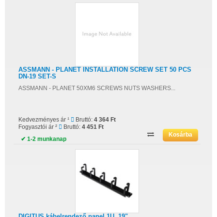
ASSMANN - PLANET INSTALLATION SCREW SET 50 PCS
DN-19 SET-S
ASSMANN - PLANET 50XM6 SCREWS NUTS WASHERS...
Kedvezményes ár ¹
Bruttó:
4 364 Ft
Fogyasztói ár ²
Bruttó:
4 451 Ft
✔ 1-2 munkanap
DIGITUS kábelrendező panel 1U, 19"