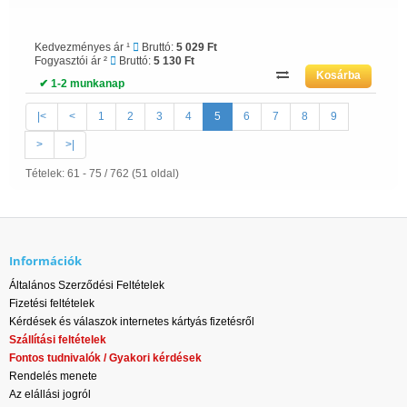
Kedvezményes ár ¹
Bruttó:
5 029 Ft
Fogyasztói ár ²
Bruttó:
5 130 Ft
✔ 1-2 munkanap
|<
<
1
2
3
4
5
6
7
8
9
>
>|
Tételek: 61 - 75 / 762 (51 oldal)
Információk
Általános Szerződési Feltételek
Fizetési feltételek
Kérdések és válaszok internetes kártyás fizetésről
Szállítási feltételek
Fontos tudnivalók / Gyakori kérdések
Rendelés menete
Az elállási jogról