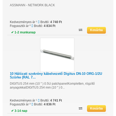
ASSMANN - NETWORK BLACK
Kedvezményes ár ¹
Bruttó:
4 740 Ft
Fogyasztói ár ²
Bruttó:
4 834 Ft
✔ 1-2 munkanap
10 Hálózati szekrény kábelvezető Digitus DN-10 ORG-1/2U
Szürke (RAL 7...
DIGITUS 254 mm (10 " ) 0.5U patchpanelKompletten, rögzítő
anyagokkalDIGITUS 254 mm (10 " ) 0...
Kedvezményes ár ¹
Bruttó:
4 741 Ft
Fogyasztói ár ²
Bruttó:
4 836 Ft
✔ 3-14 nap