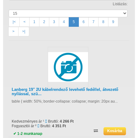
Listázás:
|<
<
1
2
3
4
5
6
7
8
9
>
>|
Lanberg 19" 2U kábelrendező levehető fedéllel, átvezető
nyílással, szü...
table { width: 50%; border-collapse: collapse; margin: 20px au...
Kedvezményes ár ¹
Bruttó:
4 266 Ft
Fogyasztói ár ²
Bruttó:
4 351 Ft
✔ 1-2 munkanap