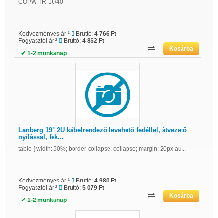
COPW-TR-16/40
Kedvezményes ár ¹
Bruttó:
4 766 Ft
Fogyasztói ár ²
Bruttó:
4 862 Ft
✔ 1-2 munkanap
Lanberg 19" 2U kábelrendező levehető fedéllel, átvezető
nyílással, fek...
table { width: 50%; border-collapse: collapse; margin: 20px au...
Kedvezményes ár ¹
Bruttó:
4 980 Ft
Fogyasztói ár ²
Bruttó:
5 079 Ft
✔ 1-2 munkanap