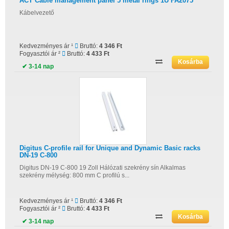
ACT Cable management panel 5 metal rings 1U FA2075
Kábelvezető
Kedvezményes ár ¹
Bruttó:
4 346 Ft
Fogyasztói ár ²
Bruttó:
4 433 Ft
✔ 3-14 nap
Digitus C-profile rail for Unique and Dynamic Basic racks
DN-19 C-800
Digitus DN-19 C-800 19 Zoll Hálózati szekrény sín Alkalmas
szekrény mélység: 800 mm C profilú s...
Kedvezményes ár ¹
Bruttó:
4 346 Ft
Fogyasztói ár ²
Bruttó:
4 433 Ft
✔ 3-14 nap