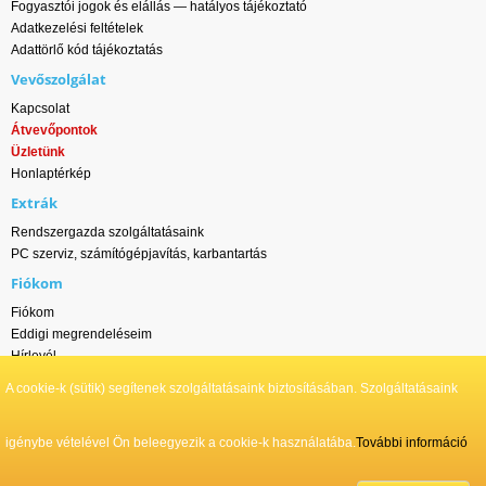
Fogyasztói jogok és elállás — hatályos tájékoztató
Adatkezelési feltételek
Adattörlő kód tájékoztatás
Vevőszolgálat
Kapcsolat
Átvevőpontok
Üzletünk
Honlaptérkép
Extrák
Rendszergazda szolgáltatásaink
PC szerviz, számítógépjavítás, karbantartás
Fiókom
Fiókom
Eddigi megrendeléseim
Hírlevél
A cookie-k (sütik) segítenek szolgáltatásaink biztosításában. Szolgáltatásaink
Wlan-ok.hu - DS ONLINE NETWORK Kft. © Minden jog fenntartva | 2011-2026
igénybe vételével Ön beleegyezik a cookie-k használatába.
További információ
¹ Kedvezményes ár: Készpénzes, utánvételes és átutalásos fizetés esetén
érvényes, kizárólag a webáruházban leadott rendeléseknél