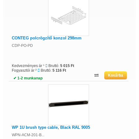
CONTEG polcrögzítő konzol 298mm
CDP-PO-PD
Kedvezményes ár ¹
Bruttó:
5 015 Ft
Fogyasztói ár ²
Bruttó:
5 116 Ft
✔ 1-2 munkanap
WP 1U brush type cable, Black RAL 9005
WPN-ACM-201-B...