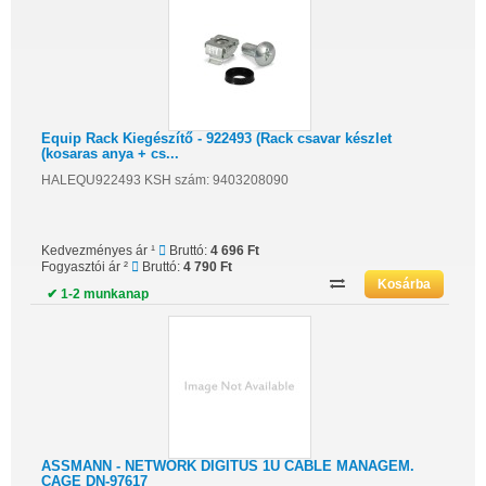
Equip Rack Kiegészítő - 922493 (Rack csavar készlet
(kosaras anya + cs...
HALEQU922493 KSH szám: 9403208090
Kedvezményes ár ¹
Bruttó:
4 696 Ft
Fogyasztói ár ²
Bruttó:
4 790 Ft
✔ 1-2 munkanap
ASSMANN - NETWORK DIGITUS 1U CABLE MANAGEM.
CAGE DN-97617