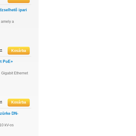
zselhető ipari
 amely a
rt PoE+
Gigabit Ethernet
szürke DN-
 10 kV-os