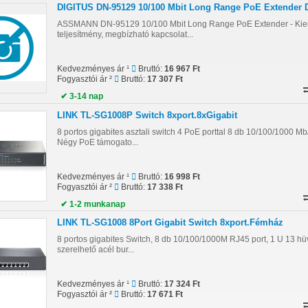
DIGITUS DN-95129 10/100 Mbit Long Range PoE Extender 
ASSMANN DN-95129 10/100 Mbit Long Range PoE Extender - Ki
teljesítmény, megbízható kapcsolat...
Kedvezményes ár ¹
Bruttó:
16 967 Ft
Fogyasztói ár ²
Bruttó:
17 307 Ft
✔ 3-14 nap
LINK TL-SG1008P Switch 8xport.8xGigabit
8 portos gigabites asztali switch 4 PoE porttal 8 db 10/100/1000 Mb
Négy PoE támogato...
Kedvezményes ár ¹
Bruttó:
16 998 Ft
Fogyasztói ár ²
Bruttó:
17 338 Ft
✔ 1-2 munkanap
LINK TL-SG1008 8Port Gigabit Switch 8xport.Fémház
8 portos gigabites Switch, 8 db 10/100/1000M RJ45 port, 1 U 13 hü
szerelhető acél bur...
Kedvezményes ár ¹
Bruttó:
17 324 Ft
Fogyasztói ár ²
Bruttó:
17 671 Ft