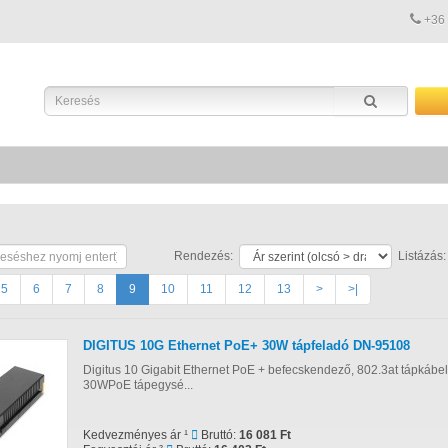
+36
Rendezés:
Listázás:
5
6
7
8
9
10
11
12
13
>
>|
DIGITUS 10G Ethernet PoE+ 30W tápfeladó DN-95108
Digitus 10 Gigabit Ethernet PoE + befecskendező, 802.3at tápkábel: 3
30WPoE tápegysé...
Kedvezményes ár ¹
Bruttó:
16 081 Ft