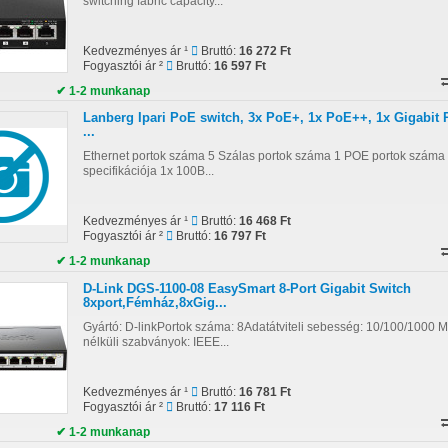
switching fabric capacity...
Kedvezményes ár ¹
Bruttó:
16 272 Ft
Fogyasztói ár ²
Bruttó:
16 597 Ft
✔ 1-2 munkanap
Lanberg Ipari PoE switch, 3x PoE+, 1x PoE++, 1x Gigabit 
...
Ethernet portok száma 5 Szálas portok száma 1 POE portok száma 
specifikációja 1x 100B...
Kedvezményes ár ¹
Bruttó:
16 468 Ft
Fogyasztói ár ²
Bruttó:
16 797 Ft
✔ 1-2 munkanap
D-Link DGS-1100-08 EasySmart 8-Port Gigabit Switch
8xport,Fémház,8xGig...
Gyártó: D-linkPortok száma: 8Adatátviteli sebesség: 10/100/1000
nélküli szabványok: IEEE...
Kedvezményes ár ¹
Bruttó:
16 781 Ft
Fogyasztói ár ²
Bruttó:
17 116 Ft
✔ 1-2 munkanap