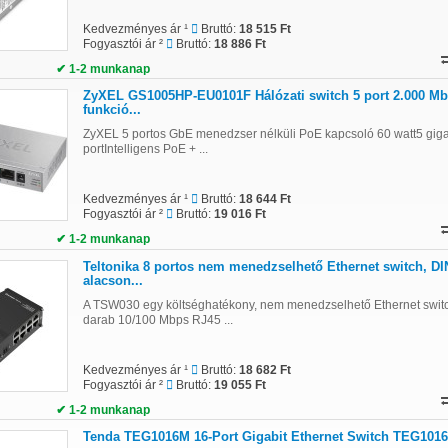
Kedvezményes ár ¹
Bruttó:
18 515 Ft
Fogyasztói ár ²
Bruttó:
18 886 Ft
✔ 1-2 munkanap
ZyXEL GS1005HP-EU0101F Hálózati switch 5 port 2.000 Mb
funkció...
ZyXEL 5 portos GbE menedzser nélküli PoE kapcsoló 60 watt5 giga
portIntelligens PoE + ...
Kedvezményes ár ¹
Bruttó:
18 644 Ft
Fogyasztói ár ²
Bruttó:
19 016 Ft
✔ 1-2 munkanap
Teltonika 8 portos nem menedzselhető Ethernet switch, DIN
alacson...
A TSW030 egy költséghatékony, nem menedzselhető Ethernet switc
darab 10/100 Mbps RJ45 ...
Kedvezményes ár ¹
Bruttó:
18 682 Ft
Fogyasztói ár ²
Bruttó:
19 055 Ft
✔ 1-2 munkanap
Tenda TEG1016M 16-Port Gigabit Ethernet Switch TEG101