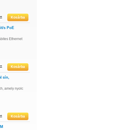
it/s PoE
bites Ethernet
 sín,
h, amely nyolc
6M