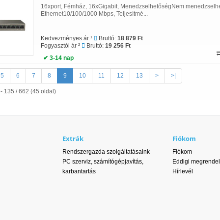
16xport, Fémház, 16xGigabit, MenedzselhetőségNem menedzselhe
Ethernet10/100/1000 Mbps, Teljesítmé...
Kedvezményes ár ¹
Bruttó:
18 879 Ft
Fogyasztói ár ²
Bruttó:
19 256 Ft
✔ 3-14 nap
5
6
7
8
9
10
11
12
13
>
>|
- 135 / 662 (45 oldal)
Extrák
Fiókom
Rendszergazda szolgáltatásaink
Fiókom
PC szerviz, számítógépjavítás,
Eddigi megrende
karbantartás
Hírlevél