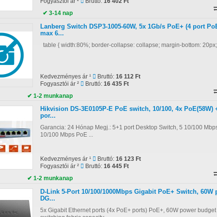
Fogyasztói ár ²
Bruttó:
16 402 Ft
✔ 3-14 nap
Lanberg Switch DSP3-1005-60W, 5x 1Gb/s PoE+ (4 port Po
max 6...
table { width:80%; border-collapse: collapse; margin-bottom: 20px; } t
Kedvezményes ár ¹
Bruttó:
16 112 Ft
Fogyasztói ár ²
Bruttó:
16 435 Ft
✔ 1-2 munkanap
Hikvision DS-3E0105P-E PoE switch, 10/100, 4x PoE(58W) +
por...
Garancia: 24 Hónap Megj.: 5+1 port Desktop Switch, 5 10/100 Mbps
10/100 Mbps PoE ...
Kedvezményes ár ¹
Bruttó:
16 123 Ft
Fogyasztói ár ²
Bruttó:
16 445 Ft
✔ 1-2 munkanap
D-Link 5-Port 10/100/1000Mbps Gigabit PoE+ Switch, 60W
DG...
5x Gigabit Ethernet ports (4x PoE+ ports) PoE+, 60W power budge