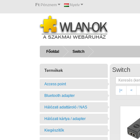
Ft
Pénznem
Nyelv
Főoldal
Switch
Switch
Termékek
Access point
|<
<
Bluetooth adapter
Hálózati adattároló / NAS
Hálózati kártya / adapter
Kiegészítők