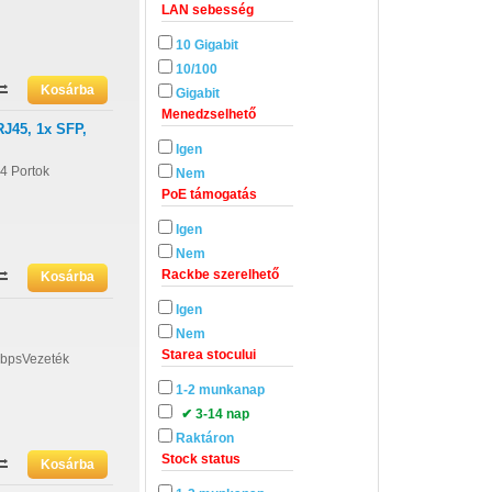
LAN sebesség
10 Gigabit
10/100
Gigabit
Menedzselhető
RJ45, 1x SFP,
Igen
4 Portok
Nem
PoE támogatás
Igen
Nem
Rackbe szerelhető
Igen
Nem
Starea stocului
 MbpsVezeték
1-2 munkanap
✔ 3-14 nap
Raktáron
Stock status