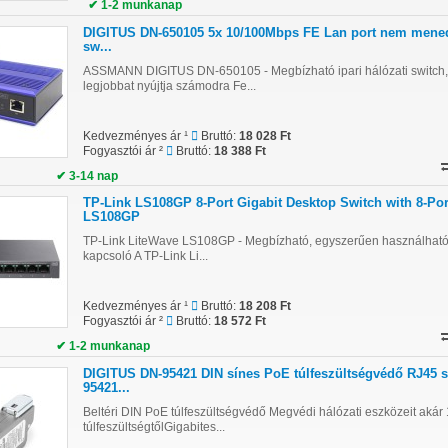
✔ 1-2 munkanap
DIGITUS DN-650105 5x 10/100Mbps FE Lan port nem mened
sw...
ASSMANN DIGITUS DN-650105 - Megbízható ipari hálózati switch,
legjobbat nyújtja számodra Fe...
Kedvezményes ár ¹
Bruttó:
18 028 Ft
Fogyasztói ár ²
Bruttó:
18 388 Ft
✔ 3-14 nap
TP-Link LS108GP 8-Port Gigabit Desktop Switch with 8-Po
LS108GP
TP-Link LiteWave LS108GP - Megbízható, egyszerűen használható 
kapcsoló A TP-Link Li...
Kedvezményes ár ¹
Bruttó:
18 208 Ft
Fogyasztói ár ²
Bruttó:
18 572 Ft
✔ 1-2 munkanap
DIGITUS DN-95421 DIN sínes PoE túlfeszültségvédő RJ45 
95421...
Beltéri DIN PoE túlfeszültségvédő Megvédi hálózati eszközeit akár
túlfeszültségtőlGigabites...