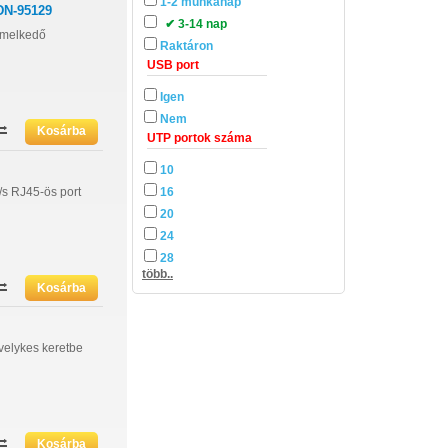
1-2 munkanap
DN-95129
✔ 3-14 nap
emelkedő
Raktáron
USB port
Igen
Nem
UTP portok száma
10
/s RJ45-ös port
16
20
24
28
több..
velykes keretbe