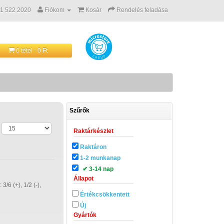
 1 522 2020
Fiókom
Kosár
Rendelés feladása
0 tétel - 0 Ft
Szűrők
Raktárkészlet
Raktáron
1-2 munkanap
✔ 3-14 nap
Állapot
/6 (+), 1/2 (-),
Értékcsökkentett
Új
Gyártók