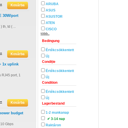
ARUBA
ASUS
E 30W/port
ASUSTOR
ATEN
h, td { ...
CISCO
több..
Bedingung
Értékcsökkentett
Új
Condiție
 1x uplink
Értékcsökkentett
 RJ45 port, 1
Új
Condition
Értékcsökkentett
Új
Lagerbestand
1-2 munkanap
 power budget
✔ 3-14 nap
t 10 Gbps
Raktáron