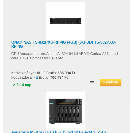
QNAP NAS TS-832PXU-RP-4G (4GB) (8xHDD) TS-832PXU-
RP-4G
CPU AnnapurnaLabs Alpine AL324 64-bit ARM® Cortex-A57 quad-
core 1.7GHz processor CPU Arc...
Kedvezményes ár ¹
Bruttó:
686 994 Ft
Fogyasztói ár ²
Bruttó:
700 734 Ft
✔ 3-14 nap
Asustor NAS AS6806T (16GB) (6xHDD + 4xM.2 SSD)