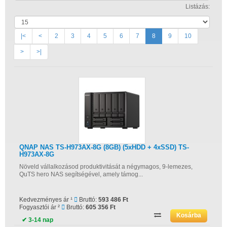
Listázás:
|<
<
2
3
4
5
6
7
8
9
10
>
>|
QNAP NAS TS-H973AX-8G (8GB) (5xHDD + 4xSSD) TS-
H973AX-8G
Növeld vállalkozásod produktivitását a négymagos, 9-lemezes,
QuTS hero NAS segítségével, amely támog...
Kedvezményes ár ¹
Bruttó:
593 486 Ft
Fogyasztói ár ²
Bruttó:
605 356 Ft
✔ 3-14 nap