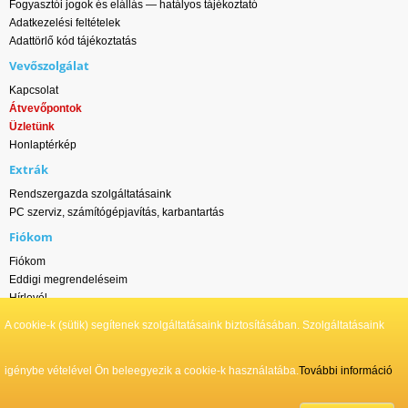
Fogyasztói jogok és elállás — hatályos tájékoztató
Adatkezelési feltételek
Adattörlő kód tájékoztatás
Vevőszolgálat
Kapcsolat
Átvevőpontok
Üzletünk
Honlaptérkép
Extrák
Rendszergazda szolgáltatásaink
PC szerviz, számítógépjavítás, karbantartás
Fiókom
Fiókom
Eddigi megrendeléseim
Hírlevél
A cookie-k (sütik) segítenek szolgáltatásaink biztosításában. Szolgáltatásaink
Wlan-ok.hu - DS ONLINE NETWORK Kft. © Minden jog fenntartva | 2011-2026
igénybe vételével Ön beleegyezik a cookie-k használatába.
További információ
¹ Kedvezményes ár: Készpénzes, utánvételes és átutalásos fizetés esetén
érvényes, kizárólag a webáruházban leadott rendeléseknél
² Fogyasztói ár: Bankkártyás fizetés esetén; illetve értékesítőinken keresztül