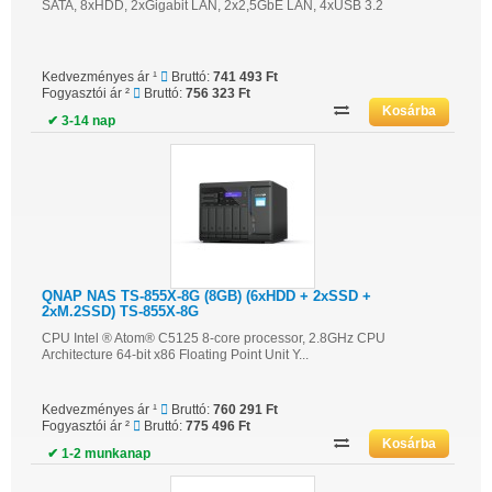
SATA, 8xHDD, 2xGigabit LAN, 2x2,5GbE LAN, 4xUSB 3.2
Kedvezményes ár ¹
Bruttó:
741 493 Ft
Fogyasztói ár ²
Bruttó:
756 323 Ft
✔ 3-14 nap
QNAP NAS TS-855X-8G (8GB) (6xHDD + 2xSSD +
2xM.2SSD) TS-855X-8G
CPU Intel ® Atom® C5125 8-core processor, 2.8GHz CPU
Architecture 64-bit x86 Floating Point Unit Y...
Kedvezményes ár ¹
Bruttó:
760 291 Ft
Fogyasztói ár ²
Bruttó:
775 496 Ft
✔ 1-2 munkanap