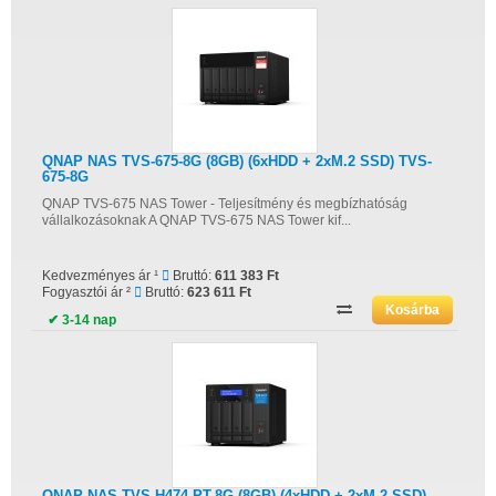
QNAP NAS TVS-675-8G (8GB) (6xHDD + 2xM.2 SSD) TVS-
675-8G
QNAP TVS-675 NAS Tower - Teljesítmény és megbízhatóság
vállalkozásoknak A QNAP TVS-675 NAS Tower kif...
Kedvezményes ár ¹
Bruttó:
611 383 Ft
Fogyasztói ár ²
Bruttó:
623 611 Ft
✔ 3-14 nap
QNAP NAS TVS-H474-PT-8G (8GB) (4xHDD + 2xM.2 SSD)