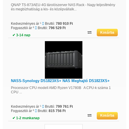
QNAP TS-873AEU-4G tárolószerver NAS Rack - Nagy teljesítmény
és megbízhatóság a kis- és középvállalk...
Kedvezményes ár ¹
Bruttó:
780 910 Ft
Fogyasztói ár ²
Bruttó:
796 529 Ft
✔ 3-14 nap
NASS-Synology DS1823XS+ NAS Meghajtó DS1823XS+
Processzor CPU modell AMD Ryzen V1780B A CPU-k száma 1
CPU ...
Kedvezményes ár ¹
Bruttó:
799 761 Ft
Fogyasztói ár ²
Bruttó:
815 756 Ft
✔ 1-2 munkanap