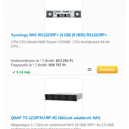
Synology NAS RS1221RP+ (4 GB) (8 HDD) RS1221RP+
CPU CPU Model AMD Ryzen V1500B CPU Architecture 64-bit
CPU ...
Kedvezményes ár ¹
Bruttó:
823 291 Ft
Fogyasztói ár ²
Bruttó:
839 757 Ft
✔ 3-14 nap
QNAP TS-1232PXU-RP-4G Hálózati adattároló NAS
Négymagos 1,7 GHz-es rackmount NAS 10 GbE SFP+ és 2,5 GbE