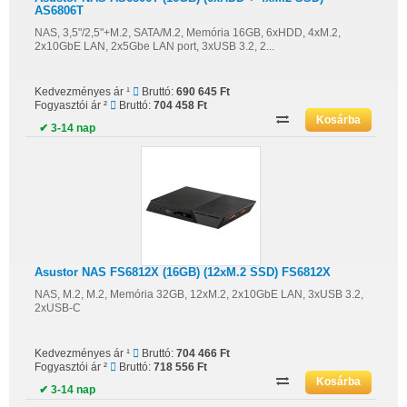
AS6806T
NAS, 3,5"/2,5"+M.2, SATA/M.2, Memória 16GB, 6xHDD, 4xM.2,
2x10GbE LAN, 2x5Gbe LAN port, 3xUSB 3.2, 2...
Kedvezményes ár ¹
Bruttó:
690 645 Ft
Fogyasztói ár ²
Bruttó:
704 458 Ft
✔ 3-14 nap
Asustor NAS FS6812X (16GB) (12xM.2 SSD) FS6812X
NAS, M.2, M.2, Memória 32GB, 12xM.2, 2x10GbE LAN, 3xUSB 3.2,
2xUSB-C
Kedvezményes ár ¹
Bruttó:
704 466 Ft
Fogyasztói ár ²
Bruttó:
718 556 Ft
✔ 3-14 nap