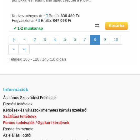
portokkal és redundáns tápegységgel a KKV-...
Kedvezményes ár ¹
Bruttó:
830 489 Ft
Fogyasztói ár ²
Bruttó:
847 098 Ft
✔ 1-2 munkanap
|<
<
2
3
4
5
6
7
8
9
10
>
>|
Tételek: 106 - 120 / 145 (10 oldal)
Információk
Általános Szerződési Feltételek
Fizetési feltételek
Kérdések és válaszok internetes kártyás fizetésről
Szállítási feltételek
Fontos tudnivalók / Gyakori kérdések
Rendelés menete
Az elállási jogról