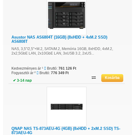
Asustor NAS AS6804T (16GB) (8xHDD + 4xM.2 SSD)
AS6808T
NAS, 3,5"/2,5"+M.2, SATA/M.2, Memória 16GB, 8xHDD, 4xM.2,
2x2,5GbE LAN, 2x10GbE LAN, 3xUSB 3.2, 2xUS...
Kedvezményes ár ¹
Bruttó:
761 126 Ft
Fogyasztói ár ²
Bruttó:
776 349 Ft
✔ 3-14 nap
QNAP NAS TS-873AEU-4G (4GB) (8xHDD + 2xM.2 SSD) TS-
873AEU-4G