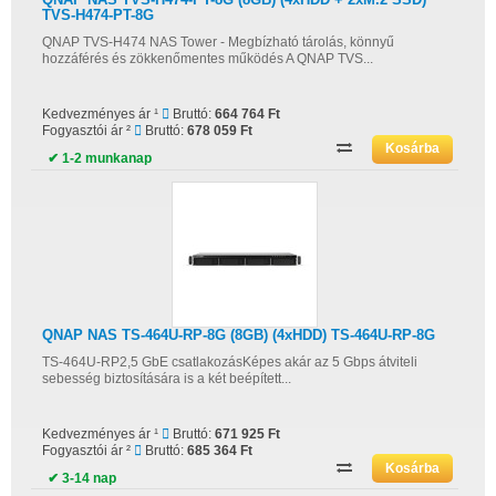
TVS-H474-PT-8G
QNAP TVS-H474 NAS Tower - Megbízható tárolás, könnyű
hozzáférés és zökkenőmentes működés A QNAP TVS...
Kedvezményes ár ¹
Bruttó:
664 764 Ft
Fogyasztói ár ²
Bruttó:
678 059 Ft
✔ 1-2 munkanap
QNAP NAS TS-464U-RP-8G (8GB) (4xHDD) TS-464U-RP-8G
TS-464U-RP2,5 GbE csatlakozásKépes akár az 5 Gbps átviteli
sebesség biztosítására is a két beépített...
Kedvezményes ár ¹
Bruttó:
671 925 Ft
Fogyasztói ár ²
Bruttó:
685 364 Ft
✔ 3-14 nap