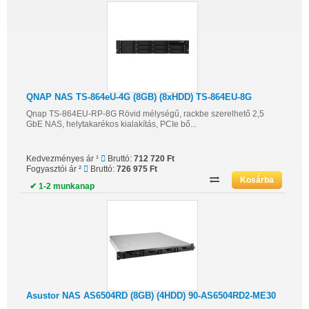
QNAP NAS TS-864eU-4G (8GB) (8xHDD) TS-864EU-8G
Qnap TS-864EU-RP-8G Rövid mélységű, rackbe szerelhető 2,5
GbE NAS, helytakarékos kialakítás, PCIe bő...
Kedvezményes ár ¹
Bruttó:
712 720 Ft
Fogyasztói ár ²
Bruttó:
726 975 Ft
✔ 1-2 munkanap
Asustor NAS AS6504RD (8GB) (4HDD) 90-AS6504RD2-ME30