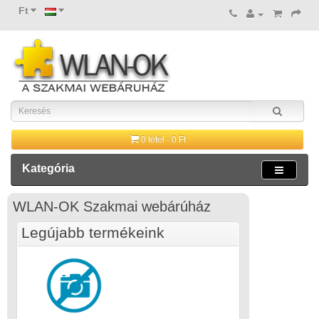
Ft
0 tétel - 0 Ft
Kategória
WLAN-OK Szakmai webárúház
Legújabb termékeink