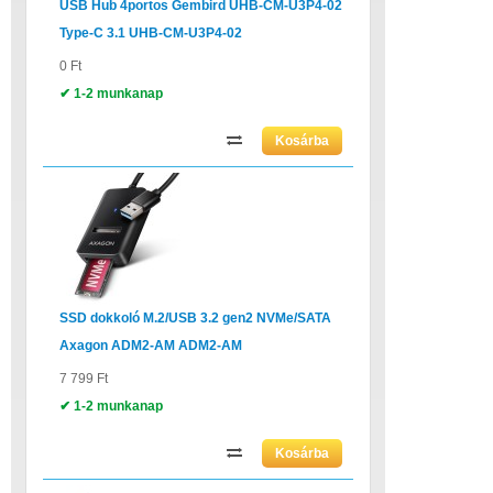
USB Hub 4portos Gembird UHB-CM-U3P4-02
Type-C 3.1 UHB-CM-U3P4-02
0 Ft
✔ 1-2 munkanap
SSD dokkoló M.2/USB 3.2 gen2 NVMe/SATA
Axagon ADM2-AM ADM2-AM
7 799 Ft
✔ 1-2 munkanap